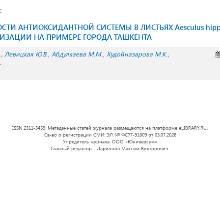
:
СТИ АНТИОКСИДАНТНОЙ СИСТЕМЫ В ЛИСТЬЯХ Aesculus hipp
НИЗАЦИИ НА ПРИМЕРЕ ГОРОДА ТАШКЕНТА
.
Левицкая Ю.В.
Абдуллаева М.М.
Худойназарова М.K.
.
ISSN 2311-5459. Метаданные статей журнала размещаются на платформе eLIBRARY.RU.
Св-во о регистрации СМИ: ЭЛ № ФС77-91809 от 03.07.2026
Учредитель журнала: ООО «Юниверсум»
Главный редактор - Ларионов Максим Викторович.