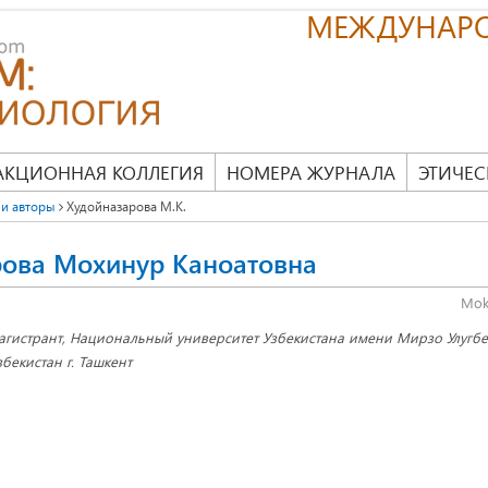
МЕЖДУНАР
АКЦИОННАЯ КОЛЛЕГИЯ
НОМЕРА ЖУРНАЛА
ЭТИЧЕС
и авторы
Худойназарова М.K.
рова Мохинур Kаноатовна
Mok
агистрант, Национальный университет Узбекистана имени Мирзо Улугбе
збекистан г. Ташкент