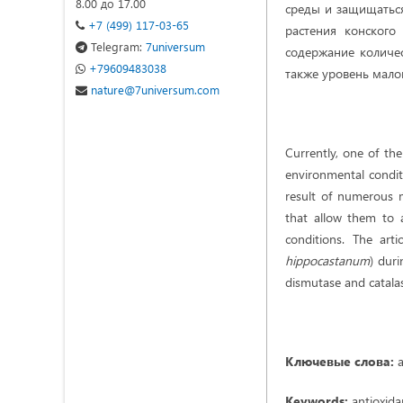
8.00 до 17.00
среды и защищаться
+7 (499) 117-03-65
растения конского
Telegram:
7universum
содержание количес
+79609483038
также уровень мало
nature@7universum.com
Currently, one of th
environmental conditi
result of numerous m
that allow them to 
conditions. The art
hippocastanum
) duri
dismutase and catalas
Ключевые слова:
а
Keywords:
antioxida