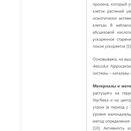
пролина, который у
клеток растений ув
осмотически актив
клетках. В неблаг
абсцизовой кислот
ускоренное старени
покоя ускоряется [5]
Основываясь на выш
Aesculus
hippocast
системы – каталазы
Материалы и мет
растущего на терр
Улугбека и на цент
утром (в период с 
уровня малондиаль
метод определения 
[10]. Активность 