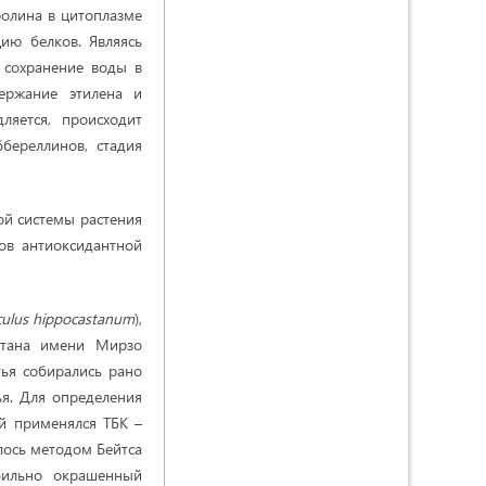
ролина в цитоплазме
цию белков. Являясь
 сохранение воды в
держание этилена и
ляется, происходит
ббереллинов, стадия
ой системы растения
ов антиоксидантной
ulus
hippocastanum
),
истана имени Мирзо
тья собирались рано
ья. Для определения
й применялся TБK –
лось методом Бейтса
абильно окрашенный