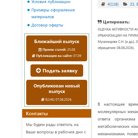
Условия публикации
4(118)
21.
Примеры оформления
материалов
Цитировать:
Договор оферты
ОЦЕНКА АКТИВНОСТИ АН
УРБАНИЗАЦИИ НА ПРИМЕРЕ 
Ближайший выпуск
Мухамедова С.Н. [и др.]. 2
обращения: 08.08.2026).
Прием статей:
25.08
Публикация на сайте:
07.09
Подать заявку
Опубликован новый
выпуск
8(146) 07.08.2026.
В настоящее врем
молекулярных меха
Контакты
ответа организма
Мы будем рады ответить на
метаболических из
Ваши вопросы в рабочие дни с
механизмами, позв