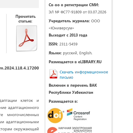
Св-во о регистрации СМИ:
ЭЛ № ФС77-91809 от 03.07.2026
Прочитать
Учредитель журнала:
ООО
статью:
«Юниверсум»
Выходит с 2013 года
ISSN:
2311-5459
Языки:
русский, English.
Размещается в eLIBRARY.RU
m.2024.118.4.17200
Скачать информационное
письмо
Включен в перечень ВАК
Республики Узбекистан
даптации клеток и
Размещается в:
ние адаптационного
те многочисленных
ыми адаптационными
акторам окружающей