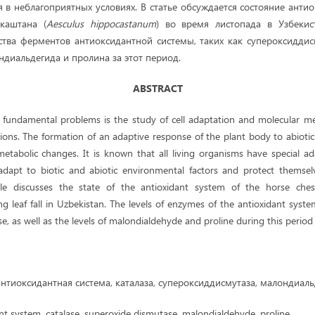
 в неблагоприятных условиях. В статье обсуждается состояние анти
 каштана (
Aesculus
hippocastanum
) во время листопада в Узбекис
тва ферментов антиоксидантной системы, таких как супероксиддисм
ндиальдегида и пролина за этот период.
ABSTRACT
e fundamental problems is the study of cell adaptation and molecular 
ons. The formation of an adaptive response of the plant body to abiotic
etabolic changes. It is known that all living organisms have special 
adapt to biotic and abiotic environmental factors and protect themsel
icle discusses the state of the antioxidant system of the horse ches
ng leaf fall in Uzbekistan. The levels of enzymes of the antioxidant syst
e, as well as the levels of malondialdehyde and proline during this period
нтиоксидантная система, каталаза, супероксиддисмутаза, малондиаль
nt system, catalase, superoxide dismutase, malondialdehyde, proline.