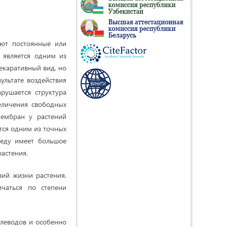
ют постоянные или
 является одним из
декаративный вид, но
ультате воздействия
рушается структура
величения свободных
мембран у растений
тся одним из точных
реду имеет большое
астения.
вий жизни растения.
чаться по степени
глеводов и особенно