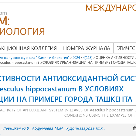
МЕЖДУНАР
АКЦИОННАЯ КОЛЛЕГИЯ
НОМЕРА ЖУРНАЛА
ЭТИЧЕС
ив выпусков журнала "Химия и биология"
2024
4(118)
ОЦЕНКА АКТИВНОСТИ
esculus hippocastanum В УСЛОВИЯХ УРБАНИЗАЦИИ НА ПРИМЕРЕ ГОРОДА ТАШК
КТИВНОСТИ АНТИОКСИДАНТНОЙ СИС
esculus hippocastanum В УСЛОВИЯХ
ЦИИ НА ПРИМЕРЕ ГОРОДА ТАШКЕНТА
ACTIVITY OF ANTIOXIDANT SYSTEM IN LEAVES OF Aesculus hippocastanu
CONDITIONS USING THE EXAMPLE OF T
.
Левицкая Ю.В.
Абдуллаева М.М.
Худойназарова М.K.
.