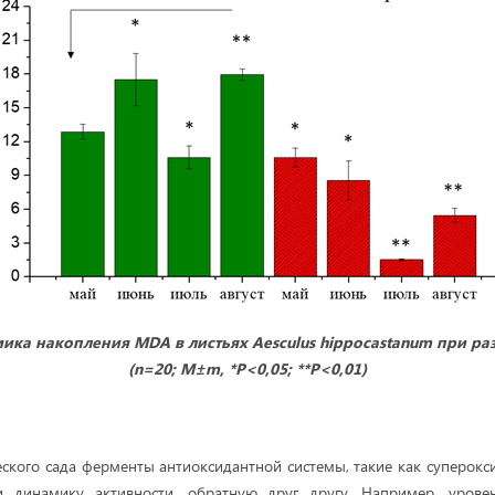
мика накопления
MDA
в листьях
Aesculus
hippocastanum
при ра
(
n
=20;
M
±
m
, *Р<0,05; **Р<0,01)
еского сада ферменты антиоксидантной системы, такие как суперокс
ли динамику активности, обратную друг другу. Например, уров