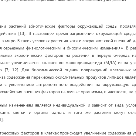
изни растений абиотические факторы окружающей среды проявля
действия [13]. В настоящее время загрязнение окружающей среды
в мире. В таких условиях растения хотя и сохраняют свой внешний 
я серьёзным физиологическим и биохимическим изменениям. В рез
альных экологических факторов на растения в первую очередь на
ьтате увеличивается количество малондиальдегида (МДА) из-за у
ах [7; 12]. Для биохимической оценки повреждений клеточных 
иза содержания перекисных окислительных продуктов липидов являе
язи с увеличением антропогенного воздействия на окружающую с
оздействия внешних факторов на живые организмы, в частности, на р
ым изменениям является индивидуальной и зависит от вида, усло
кани, клетки и органы одного и того же растения могут отли
].
трессовых факторов в клетках происходит увеличение содержания у