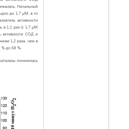
снижалась. Начальный
рос до 1,7 µМ, в то
казатель активности
 в 1,1 раз (с 1,7 µМ
нь активности СОД и
ниже 1,2 раза, чем в
3 % до 68 %.
 каталазы понизилась