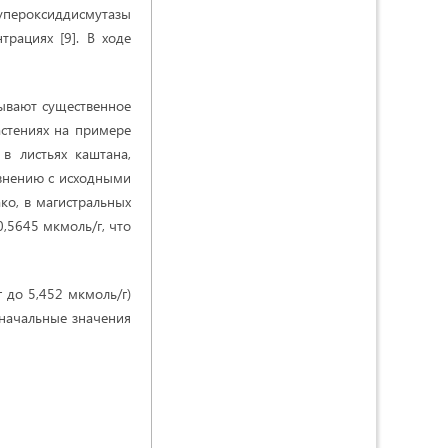
супероксиддисмутазы
рациях [9]. В ходе
ывают существенное
астениях на примере
 листьях каштана,
авнению с исходными
ако, в магистральных
,5645 мкмоль/г, что
 до 5,452 мкмоль/г)
значальные значения