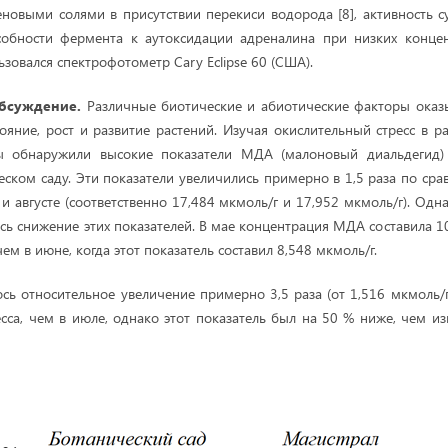
новыми солями в присутствии перекиси водорода [8], активность 
собности фермента к аутоксидации адреналина при низких концент
зовался спектрофотометр Cary Eclipse 60 (США).
обсуждение.
Различные биотические и абиотические факторы оказ
тояние, рост и развитие растений. Изучая окислительный стресс в р
обнаружили высокие показатели МДА (малоновый диальдегид) в
еском саду. Эти показатели увеличились примерно в 1,5 раза по ср
 августе (соответственно 17,484 мкмоль/г и 17,952 мкмоль/г). Одн
сь снижение этих показателей. В мае концентрация МДА составила 10
ем в июне, когда этот показатель составил 8,548 мкмоль/г.
ось относительное увеличение примерно 3,5 раза (от 1,516 мкмоль/г
есса, чем в июле, однако этот показатель был на 50 % ниже, чем и