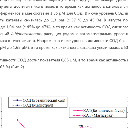
у лета, достигая пика в июле, в то время как активность каталазы 
 ферментов в мае составил 1,55 µМ для СОД. В июле уровень СОД вы
ть каталазы снизилась до 1,3 раз (с 57 % до 45 %). В августе по
до 1,04 раз (с 45% до 47%), в то время как активность СОД снизилась
стений
A
.
hippocastanum
, растущих рядом с автомагистралью, урове
лся в течение лета. Например, в июле уровень активности СОД был 
8 µМ до 1,65 µМ), в то время как активность каталазы увеличилась с 5
ктивности СОД достиг показателя 0,85 µМ, в то время как активность
63 %) (Рис. 2).