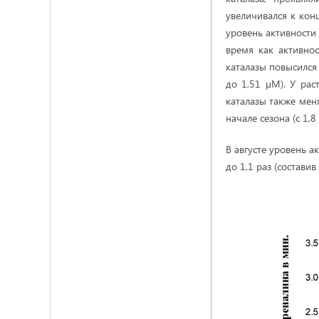
увеличивался к конц
уровень активности
время как активнос
каталазы повысился 
до 1,51 µМ). У ра
каталазы также меня
начале сезона (с 1,
В августе уровень а
до 1,1 раз (составив 