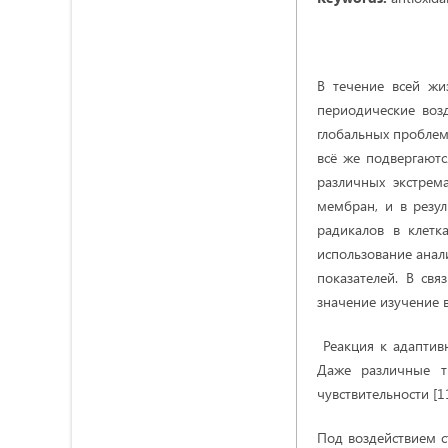
В течение всей ж
периодические воз
глобальных проблем 
всё же подвергаютс
различных экстрем
мембран, и в резул
радикалов в клетк
использование анал
показателей. В св
значение изучение в
Реакция к адаптивн
Даже различные т
чувствительности [11
Под воздействием с