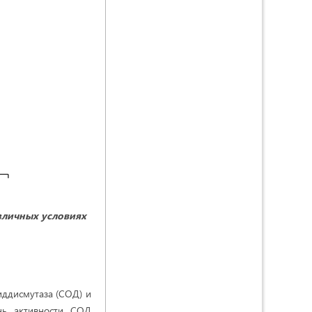
зличных условиях
иддисмутаза (СОД) и
ень активности СОД