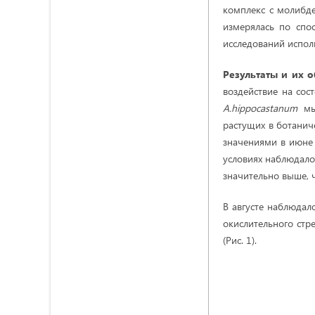
комплекс с молибде
измерялась по спо
исследований исполь
Результаты и их 
воздействие на сос
A
.
hippocastanum
мы 
растущих в ботанич
значениями в июне и
условиях наблюдало
значительно выше, ч
В августе наблюдал
окислительного стр
(Рис. 1).