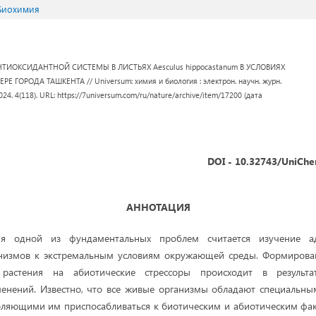
 Биохимия
ТИОКСИДАНТНОЙ СИСТЕМЫ В ЛИСТЬЯХ Aesculus hippocastanum В УСЛОВИЯХ
ГОРОДА ТАШКЕНТА // Universum: химия и биология : электрон. научн. журн.
024. 4(118). URL: https://7universum.com/ru/nature/archive/item/17200 (дата
DOI - 10.32743/UniChe
АННОТАЦИЯ
я одной из фундаментальных проблем считается изучение а
низмов к экстремальным условиям окружающей среды. Формирова
 растения на абиотические стрессоры происходит в результа
менений. Известно, что все живые организмы обладают специальн
оляющими им приспосабливаться к биотическим и абиотическим ф