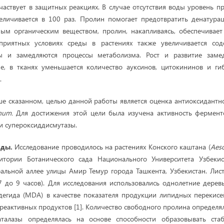
частвует в защитных реакциях. В случае отсутствия воды уровень п
еличивается в 100 раз. Пролин помогает предотвратить денатура
ным органическим веществом, пролин, накапливаясь, обеспечивает
оприятных условиях среды в растениях также увеличивается со
ы и замедляются процессы метаболизма. Рост и развитие замед
е, в тканях уменьшается количество ауксинов, цитокининов и ги
.
е сказанном, целью данной работы является оценка антиоксидантн
anum
.
Для достижения этой цели была изучена активность фермент
 и супероксиддисмутазы.
оды.
Исследование проводилось на растениях Конского каштана (
Aesc
итории Ботанического сада Национального Университета Узбек
ральной аллее улицы Амир Темур города Ташкента, Узбекистан. Лис
7 до 9 часов). Для исследования использовались однолетние дерев
дегида (MDA) в качестве показателя продукции липидных перекисе
реактивных продуктов [1]. Количество свободного пролина определя
каталазы определялась на основе способности образовывать ст