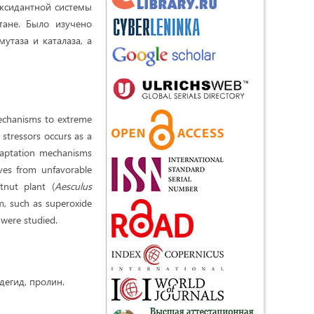
оксидантной системы
тане. Было изучено
утаза и каталаза, а
mechanisms to extreme
 stressors occurs as a
adaptation mechanisms
ves from unfavorable
tnut plant (
Aesculus
em, such as superoxide
 were studied.
дегид, пролин.