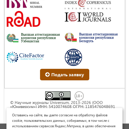
Подать заявку
© Научные журналы Universum, 2013-2026 (ООО
«Юниверсум») ИНН: 5410074608 ОГРН: 1185476048691
Это произведение доступно по
лицензии Creative
Commons « Attribution» («Атрибуция») 4.0
Оставаясь на сайте, вы даете согласие на обработку файлов
Непортированная
.
cookie, пользовательских данных, собираемых, в том числе с
использованием сервисов Яндекс.Метрика, в целях обеспечения