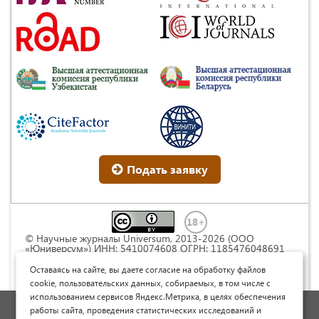
Подать заявку
© Научные журналы Universum, 2013-2026 (ООО
«Юниверсум») ИНН: 5410074608 ОГРН: 1185476048691
Это произведение доступно по
лицензии Creative
Commons « Attribution» («Атрибуция») 4.0
Оставаясь на сайте, вы даете согласие на обработку файлов
Непортированная
.
cookie, пользовательских данных, собираемых, в том числе с
использованием сервисов Яндекс.Метрика, в целях обеспечения
Политика обработки персональных данных
работы сайта, проведения статистических исследований и