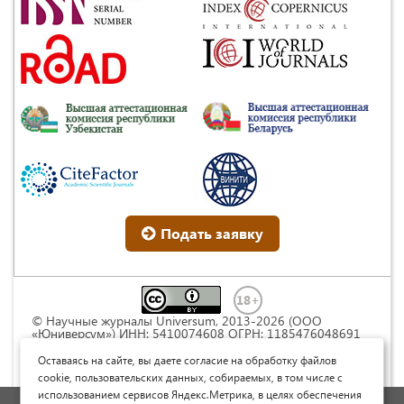
Подать заявку
© Научные журналы Universum, 2013-2026 (ООО
«Юниверсум») ИНН: 5410074608 ОГРН: 1185476048691
Это произведение доступно по
лицензии Creative
Commons « Attribution» («Атрибуция») 4.0
Оставаясь на сайте, вы даете согласие на обработку файлов
Непортированная
.
cookie, пользовательских данных, собираемых, в том числе с
использованием сервисов Яндекс.Метрика, в целях обеспечения