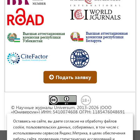
Подать заявку
© Научные журналы Universum, 2013-2026 (ООО
«Юниверсум») ИНН: 5410074608 ОГРН: 1185476048691
Это произведение доступно по
лицензии Creative
Commons « Attribution» («Атрибуция») 4.0
Оставаясь на сайте, вы даете согласие на обработку файлов
Непортированная
.
cookie, пользовательских данных, собираемых, в том числе с
использованием сервисов Яндекс.Метрика, в целях обеспечения
Политика обработки персональных данных
работы сайта, проведения статистических исследований и