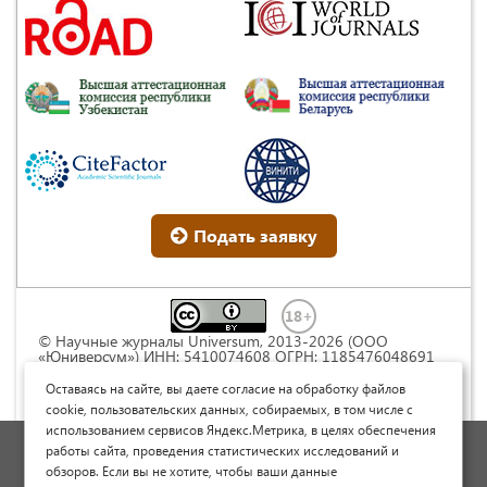
Подать заявку
© Научные журналы Universum, 2013-2026 (ООО
«Юниверсум») ИНН: 5410074608 ОГРН: 1185476048691
Это произведение доступно по
лицензии Creative
Commons « Attribution» («Атрибуция») 4.0
Оставаясь на сайте, вы даете согласие на обработку файлов
Непортированная
.
cookie, пользовательских данных, собираемых, в том числе с
использованием сервисов Яндекс.Метрика, в целях обеспечения
Политика обработки персональных данных
работы сайта, проведения статистических исследований и
обзоров. Если вы не хотите, чтобы ваши данные
Договор оферты