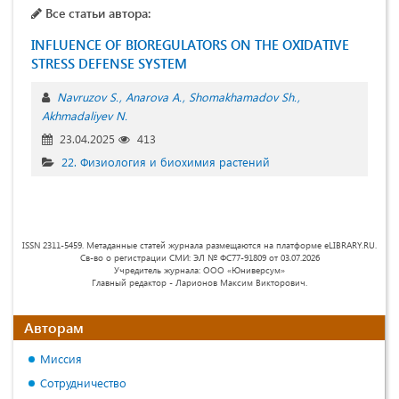
Все статьи автора:
INFLUENCE OF BIOREGULАTORS ON THE OXIDАTIVE
STRESS DEFENSE SYSTEM
Nаvruzov S.
Аnаrovа А.
Shomаkhаmаdov Sh.
Akhmadaliyev N.
23.04.2025
413
22. Физиология и биохимия растений
ISSN 2311-5459. Метаданные статей журнала размещаются на платформе eLIBRARY.RU.
Св-во о регистрации СМИ: ЭЛ № ФС77-91809 от 03.07.2026
Учредитель журнала: ООО «Юниверсум»
Главный редактор - Ларионов Максим Викторович.
Авторам
Миссия
Сотрудничество