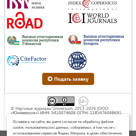
Подать заявку
© Научные журналы Universum, 2013-2026 (ООО
«Юниверсум») ИНН: 5410074608 ОГРН: 1185476048691
Это произведение доступно по
лицензии Creative
Commons « Attribution» («Атрибуция») 4.0
Оставаясь на сайте, вы даете согласие на обработку файлов
Непортированная
.
cookie, пользовательских данных, собираемых, в том числе с
использованием сервисов Яндекс.Метрика, в целях обеспечения