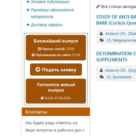
Условия публикации
Все статьи автора
Примеры оформления
материалов
STUDY OF ANTI-RA
BARK (Corticis Qu
Договор оферты
Askarov I.R.
Otak
15. Медицинск
Ближайший выпуск
Прием статей:
25.08
DETERMINATION O
Публикация на сайте:
07.09
SUPPLEMENTS
Подать заявку
Askarov I.R.
Qirg
21. Биохимия
Готовится новый
выпуск
8(146) 07.08.2026.
Контакты
Мы будем рады ответить на
Ваши вопросы в рабочие дни с