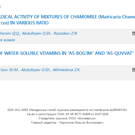
:
DICAL ACTIVITY OF MIXTURES OF CHAMOMILE (Matricaria Cham
ercus) IN VARIOUS RATIO
honov Q.Q.
Abdulloyev O.Sh.
Razzakov Z.N.
ая химия
F WATER-SOLUBLE VITAMINS IN “AS-BOG‘IM” AND “AS-QUVVAT”
’izov Sh.M.
Abdulloyev O.Sh.
Akhmedova Z.K.
ISSN 2311-5459. Метаданные статей журнала размещаются на платформе eLIBRARY.RU.
Св-во о регистрации СМИ: ЭЛ № ФС77-91809 от 03.07.2026
Учредитель журнала: ООО «Юниверсум»
Главный редактор - Ларионов Максим Викторович.