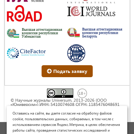
Подать заявку
© Научные журналы Universum, 2013-2026 (ООО
«Юниверсум») ИНН: 5410074608 ОГРН: 1185476048691
Это произведение доступно по
лицензии Creative
Commons « Attribution» («Атрибуция») 4.0
Оставаясь на сайте, вы даете согласие на обработку файлов
Непортированная
.
cookie, пользовательских данных, собираемых, в том числе с
использованием сервисов Яндекс.Метрика, в целях обеспечения
Политика обработки персональных данных
работы сайта, проведения статистических исследований и