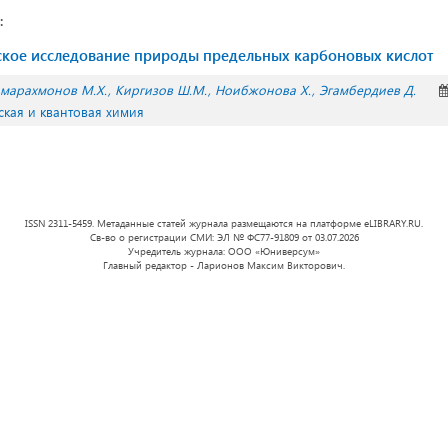
:
кое исследование природы предельных карбоновых кислот
марахмонов М.Х.
Киргизов Ш.М.
Ноибжонова Х.
Эгамбердиев Д.
ская и квантовая химия
ISSN 2311-5459. Метаданные статей журнала размещаются на платформе eLIBRARY.RU.
Св-во о регистрации СМИ: ЭЛ № ФС77-91809 от 03.07.2026
Учредитель журнала: ООО «Юниверсум»
Главный редактор - Ларионов Максим Викторович.