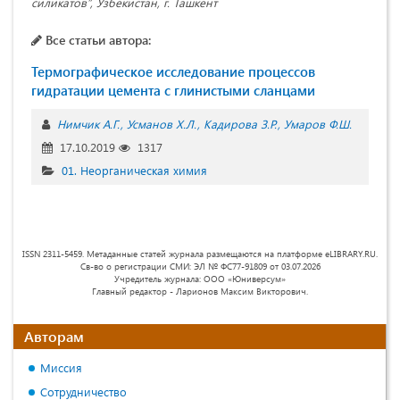
силикатов’’, Узбекистан, г. Ташкент
Все статьи автора:
Термографическое исследование процессов
гидратации цемента c глинистыми сланцами
Нимчик А.Г.
Усманов Х.Л.
Кадирова З.Р.
Умаров Ф.Ш.
17.10.2019
1317
01. Неорганическая химия
ISSN 2311-5459. Метаданные статей журнала размещаются на платформе eLIBRARY.RU.
Св-во о регистрации СМИ: ЭЛ № ФС77-91809 от 03.07.2026
Учредитель журнала: ООО «Юниверсум»
Главный редактор - Ларионов Максим Викторович.
Авторам
Миссия
Сотрудничество