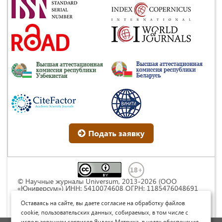
Подать заявку
© Научные журналы Universum, 2013-2026 (ООО
«Юниверсум») ИНН: 5410074608 ОГРН: 1185476048691
Это произведение доступно по
лицензии Creative
Commons « Attribution» («Атрибуция») 4.0
Оставаясь на сайте, вы даете согласие на обработку файлов
Непортированная
.
cookie, пользовательских данных, собираемых, в том числе с
использованием сервисов Яндекс.Метрика, в целях обеспечения