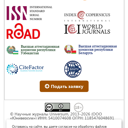
Подать заявку
© Научные журналы Universum, 2013-2026 (ООО
«Юниверсум») ИНН: 5410074608 ОГРН: 1185476048691
Это произведение доступно по
лицензии Creative
Commons « Attribution» («Атрибуция») 4.0
Оставаясь на сайте, вы даете согласие на обработку файлов