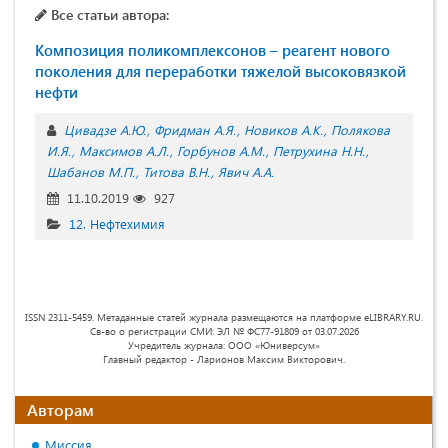
Все статьи автора:
Композиция поликомплексонов – реагент нового
поколения для переработки тяжелой высоковязкой
нефти
Цивадзе А.Ю.
Фридман А.Я.
Новиков А.К.
Полякова
И.Я.
Максимов А.Л.
Горбунов А.М.
Петрухина Н.Н.
Шабанов М.П.
Титова В.Н.
Явич А.А.
11.10.2019
927
12. Нефтехимия
ISSN 2311-5459. Метаданные статей журнала размещаются на платформе eLIBRARY.RU.
Св-во о регистрации СМИ: ЭЛ № ФС77-91809 от 03.07.2026
Учредитель журнала: ООО «Юниверсум»
Главный редактор - Ларионов Максим Викторович.
Авторам
Миссия