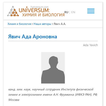
RU
|
EN
Химия и биология
Наши авторы
Явич А.А.
Явич Ада Ароновна
Ada Yavich
канд. хим. наук, научный сотрудник Института физической
химии и электрохимии имени А.Н. Фрумкина (ИФХЭ РАН), РФ,
Москва