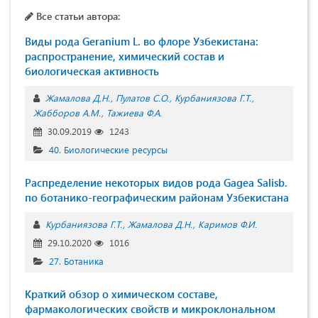
Все статьи автора:
Виды рода Geranium L. во флоре Узбекистана:
распространение, химический состав и
биологическая активность
Жамалова Д.Н.
Пулатов С.О.
Курбаниязова Г.Т.
Жабборов А.М.
Тажиева Ф.А.
30.09.2019
1243
40. Биологические ресурсы
Распределение некоторых видов рода Gagea Salisb.
по ботанико-географическим районам Узбекистана
Курбаниязова Г.Т.
Жамалова Д.Н.
Каримов Ф.И.
29.10.2020
1016
27. Ботаника
Краткий обзор о химическом составе,
фармакологических свойств и микроклональном