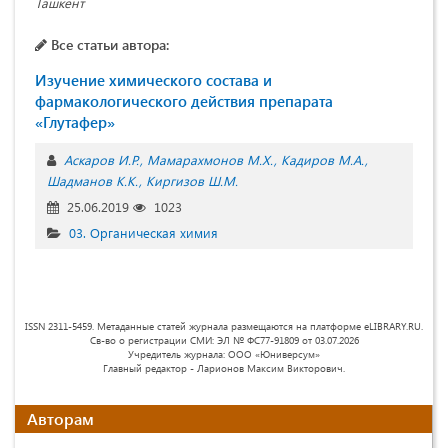
Ташкент
Все статьи автора:
Изучение химического состава и
фармакологического действия препарата
«Глутафер»
Аскаров И.Р.
Мамарахмонов М.Х.
Кадиров М.А.
Шадманов К.К.
Киргизов Ш.М.
25.06.2019
1023
03. Органическая химия
ISSN 2311-5459. Метаданные статей журнала размещаются на платформе eLIBRARY.RU.
Св-во о регистрации СМИ: ЭЛ № ФС77-91809 от 03.07.2026
Учредитель журнала: ООО «Юниверсум»
Главный редактор - Ларионов Максим Викторович.
Авторам