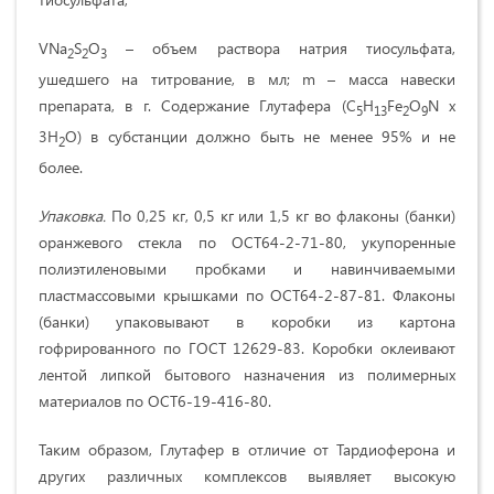
VNa
S
O
– объем раствора натрия тиосульфата,
2
2
3
ушедшего на титрование, в мл; m – масса навески
препарата, в г. Содержание Глутафера (C
H
Fe
O
N x
5
13
2
9
3H
O) в субстанции должно быть не менее 95% и не
2
более.
Упаковка.
По 0,25 кг, 0,5 кг или 1,5 кг во флаконы (банки)
оранжевого стекла по ОСТ64-2-71-80, укупоренные
полиэтиленовыми пробками и навинчиваемыми
пластмассовыми крышками по ОСТ64-2-87-81. Флаконы
(банки) упаковывают в коробки из картона
гофрированного по ГОСТ 12629-83. Коробки оклеивают
лентой липкой бытового назначения из полимерных
материалов по ОСТ6-19-416-80.
Таким образом, Глутафер в отличие от Тардиоферона и
других различных комплексов выявляет высокую