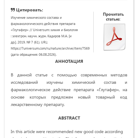
Цитировать:
Прочитать
Изучение химического состава и
статью:
фармакологического действия препарата
«Глутафер» // Universum: химия и биология
: электрон. научн. журн. Кадиров М.А. [и
др.]. 2019. № 7 (61). URL:
https://7universum.com/ru/nature/archive/item/7569
(дата обращения: 06.08.2026).
АННОТАЦИЯ
В данной статье с помощью современных методов
исследований изучены химический состав и
фармакологическое действие препарата «Глутафер», на
основе которых предложен новый товарный код
лекарственному препарату.
ABSTRACT
In this article were recommended new good code according