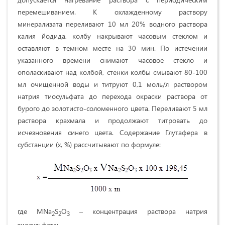
перемешиванием. К охлажденному раствору
минерализата переливают 10 мл 20% водного раствора
калия йодида, колбу накрывают часовым стеклом и
оставляют в темном месте на 30 мин. По истечении
указанного времени снимают часовое стекло и
ополаскивают над колбой, стенки колбы смывают 80-100
мл очищенной воды и титруют 0,1 моль/л раствором
натрия тиосульфата до перехода окраски раствора от
бурого до золотисто-соломенного цвета. Переливают 5 мл
раствора крахмала и продолжают титровать до
исчезновения синего цвета. Содержание Глутафера в
субстанции (х, %) рассчитывают по формуле:
где MNa
S
O
– концентрация раствора натрия
2
2
3
тиосульфата;