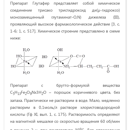
Препарат Глутафер представляет собой химическое
соединение трисако трисгидроксид ди(µ-гидроксо)
монозамещенный глутаминат-O,N) дижелеза (III),
проявляющий высокое фармакологическое действие [3, с.
1-6; 1, с. 517]. Химическое строение представлено в схеме
ниже:
Препарат с брутто-формулой вещества
C
H
Fe
O
Nx3H
O – порошок коричневого цвета, без
5
13
2
9
2
запаха. Практически не растворим в воде. Мало, медленно
растворим в 0,1моль/л растворе хлористоводородной
кислоты (Гф XI, вып. 1, с. 175). Растворимость определяют
на магнитной мешалке со скоростью вращения 60 об/мин
о
в течение 2 ч. при температуре 30
С. Для определения