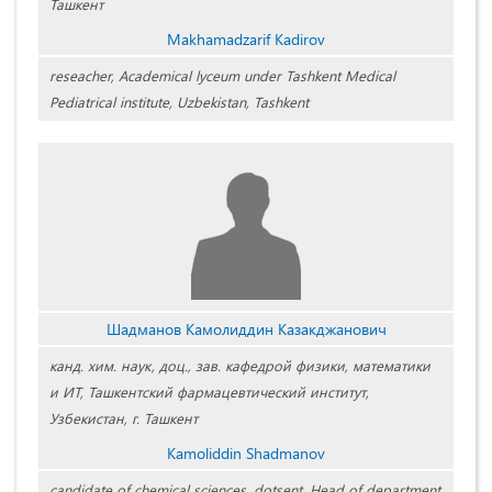
Ташкент
Makhamadzarif Kadirov
reseacher, Academical lyceum under Tashkent Medical
Pediatrical institute, Uzbekistan, Tashkent
Шадманов Камолиддин Казакджанович
канд. хим. наук, доц., зав. кафедрой физики, математики
и ИТ, Ташкентский фармацевтический институт,
Узбекистан, г. Ташкент
Kamoliddin Shadmanov
candidate of chemical sciences, dotsent, Head of department