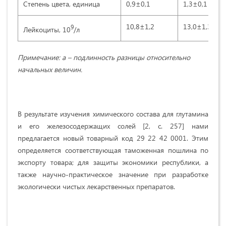
Степень цвета, единица
0,9±0,1
1,3±0,1 а
10,8±1,2
13,0±1,3
9
Лейкоциты, 10
/л
Примечание: а – подлинность разницы относительно
начальных величин.
В результате изучения химического состава для глутамина
и его железосодержащих солей [2, с. 257] нами
предлагается новый товарный код 29 22 42 0001. Этим
определяется соответствующая таможенная пошлина по
экспорту товара; для защиты экономики республики, а
также научно-практическое значение при разработке
экологически чистых лекарственных препаратов.