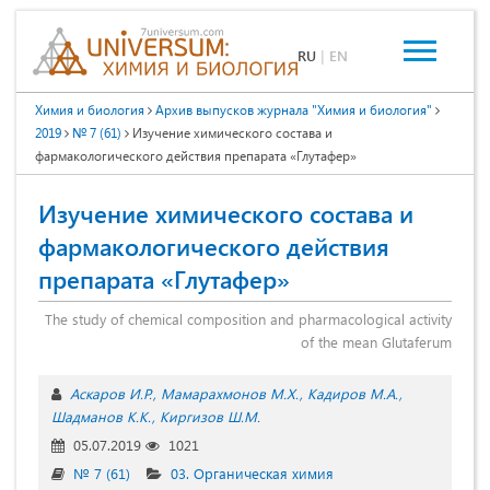
RU
|
EN
Химия и биология
Архив выпусков журнала "Химия и биология"
2019
№ 7 (61)
Изучение химического состава и
фармакологического действия препарата «Глутафер»
Изучение химического состава и
фармакологического действия
препарата «Глутафер»
The study of chemical composition and pharmacological activity
of the mean Glutaferum
Аскаров И.Р.
Мамарахмонов М.Х.
Кадиров М.А.
Шадманов К.К.
Киргизов Ш.М.
05.07.2019
1021
№ 7 (61)
03. Органическая химия