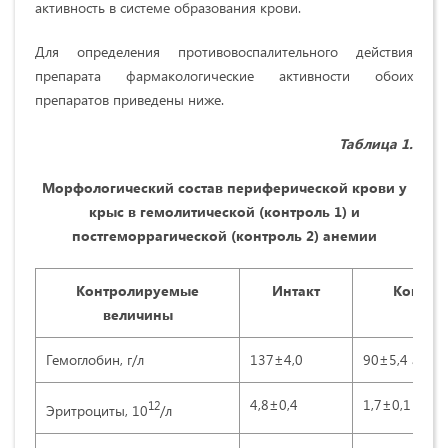
активность в системе образования крови.
Для определения противовоспалительного действия
препарата фармакологические активности обоих
препаратов приведены ниже.
Таблица 1.
Морфологический состав периферической крови у
крыс в гемолитической (контроль 1) и
постгеморрагической (контроль 2) анемии
Контролируемые
Интакт
Контро
величины
Гемоглобин, г/л
137±4,0
90±5,4 а
4,8±0,4
1,7±0,1 а
12
Эритроциты, 10
/л