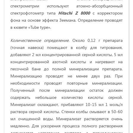
спектрометрии используют атомно-абсорбционный
спектрофотометр типа
Hitachi Z 8000
с корректором
фона на основе эффекта Зеемана. Определение проводят
в кювете «Tube type».
Количественное определение.
Около 0,12 г препарата
(точная навеска) помещают в колбу для титрования,
добавляют 2 мл концентрированной серной кислоты, 5 мл
концентрированной азотной кислоты и нагревают на
песочной бане до полной минерализации препарата.
Минерализацию проводят не менее двух раз. При
необходимости проводят повторные минерализации.
Полученный после минерализации остаток должен
содержать небольшое количество кислоты серной.
Минерализат охлаждают, прибавляют 10-15 мл 1 моль/л
раствора серной кислоты. Стенки колбы смывают в 50-60
мл очищенной воды. Минерализат растворяется очень
медленно. Для ускорения процесса полного растворения
допускается нагревание раствора с периодическим