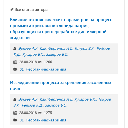
Все статьи автора:
Влияние технологических параметров на процесс
промывки кристаллов хлорида натрия,
образующихся при переработке дистиллерной
жидкости
Эркаев А.У.
Каипбергенов А.Т.
Тоиров З.К.
Реймов
К.Д.
Кучаров Б.Х.
Закиров Б.С.
28.08.2018
1266
01. Неорганическая химия
Исследование процесса закрепления засоленных
почв
Эркаев А.У.
Каипбергенов А.Т.
Кучаров Б.Х.
Тоиров
З.К.
Реймов К.Д.
Закиров Б.С.
28.08.2018
1275
01. Неорганическая химия