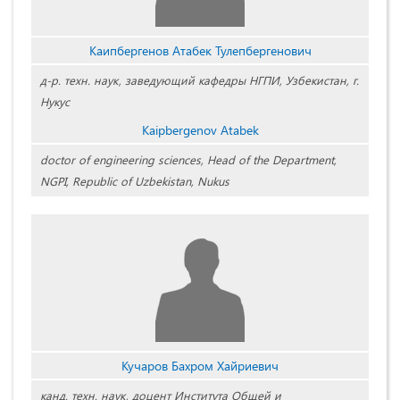
Каипбергенов Атабек Тулепбергенович
д-р. техн. наук,
заведующий кафедры НГПИ
,
Узбекистан,
г.
Нукус
Kaipbergenov Atabek
doctor of engineering sciences, Head of the Department,
NGPI, Republic of Uzbekistan, Nukus
Кучаров Бахром Хайриевич
канд. техн. наук, доцент Института Общей и