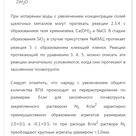
2)H
O
2
При испарении воды с увеличением концентрации солей
щелочных металлов могут протекать реакции 2,3,4 с
образованием геля кремнезёма, Ca(OH)
и NaCI. В стадии
2
образования SiO
в случае присутствия NaKMЦ протекает
2
реакция 5 с образованием клеющей пленки. Реакции
протекающий по уравнению 3, 4, 5, можно описать эти
реакции значительно усложняются, когда они протекают в
засолённом почвогрунте.
Следует отметить, что наряду с увеличением общего
количества ВПА происходит их перераспределение по
размерам. Если для засолённого почвогрунта,
2
закрепленного раствором N
4г/м
характерно
1
преимущественно образование агрегатов размерами
2
2,0+0,1 и -0,1+0,5, то при расходе 8г/м
раствора N
1
преобладают крупные агрегаты размером >1,0мм.