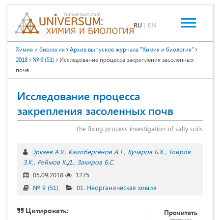
RU
|
EN
Химия и биология
Архив выпусков журнала "Химия и биология"
2018
№ 9 (51)
Исследование процесса закрепления засоленных
почв
Исследование процесса
закрепления засоленных почв
The fixing process investigation of salty soils
Эркаев А.У.
Каипбергенов А.Т.
Кучаров Б.Х.
Тоиров
З.К.
Реймов К.Д.
Закиров Б.С.
05.09.2018
1275
№ 9 (51)
01. Неорганическая химия
Цитировать:
Прочитать