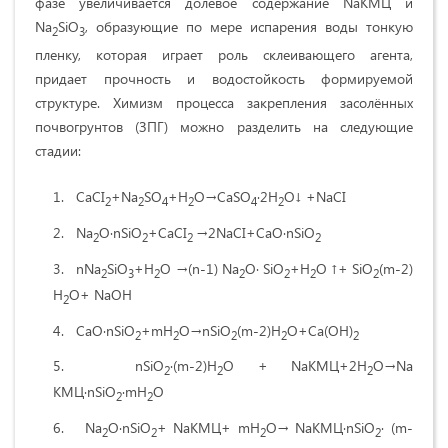
фазе увеличивается долевое содержание NaКМЦ и
Na
SiO
, образующие по мере испарения воды тонкую
2
3
пленку, которая играет роль склеивающего агента,
придает прочность и водостойкость формируемой
структуре. Химизм процесса закрепления засолённых
почвогрунтов (ЗПГ) можно разделить на следующие
стадии:
CaCI
+Na
SO
+H
O→CaSO
∙2H
O↓ +NaCI
2
2
4
2
4
2
Na
O∙nSiO
+CaCI
→2NaCI+CaO∙nSiO
2
2
2
2
nNа
SiO
+H
O →(n-1) Na
O∙ SiO
+H
O ↑+ SiO
(m-2)
2
3
2
2
2
2
2
H
O+ NaOН
2
CaO∙nSiO
+mH
O→nSiO
(m-2)H
O+Ca(OH)
2
2
2
2
2
nSiO
∙(m-2)H
O +
NaKMЦ+2H
O→Na
2
2
2
KMЦ∙nSiO
∙mH
O
2
2
Na
O∙nSiO
+
NaKMЦ+ mH
O→
NaKMЦ∙nSiO
∙ (m-
2
2
2
2