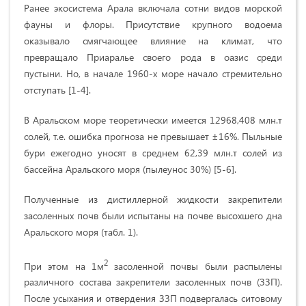
Ранее экосистема Арала включала сотни видов морской
фауны и флоры. Присутствие крупного водоема
оказывало смягчающее влияние на климат, что
превращало Приаралье своего рода в оазис среди
пустыни. Но, в начале 1960-х море начало стремительно
отступать [1-4].
В Аральском море теоретически имеется 12968,408 млн.т
солей, т.е. ошибка прогноза не превышает ±16%. Пыльные
бури ежегодно уносят в среднем 62,39 млн.т солей из
бассейна Аральского моря (пылеунос 30%) [5-6].
Полученные из дистиллерной жидкости закрепители
засоленных почв были испытаны на почве высохшего дна
Аральского моря (табл. 1).
2
При этом на 1м
засоленной почвы были распылены
различного состава закрепители засоленных почв (ЗЗП).
После усыхания и отвердения ЗЗП подвергалась ситовому