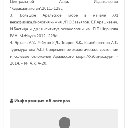
Центральной Азии. Издательство
“Каракалпакстан”,2011.-128с.
3. Большое Аральское море в начале ХХI
века:физика,биология,химия /П.О.Завьялов, Е.Г.Арашкевич,
И.Бастида и др.; инсититут океанологии им. П.П.Ширшова
РАН. М.:Наука,2012.-229с.
4. Эркаев А.У., Реймов К.Д., Тоиров З.К., Каипбергенов А.Т.,
Туремуратова А.Ш. Современное экологическое состояние
и солевые отложения Аральского моря.//Узб.хим.журн. -
2014. - № 4, с. 4-20.
Информация об авторах