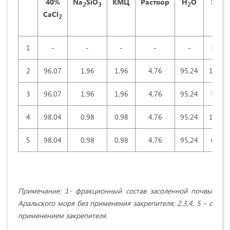
40%
Na
Si
О
KM
Ц
Раствор
H
О
˃5,0
2
3
2
CaCl
mm
2
1
-
-
-
-
-
1,06
2
96,07
1,96
1,96
4,76
95,24
11,98
3
96,07
1,96
1,96
4,76
95,24
5,67
4
98,04
0,98
0,98
4,76
95,24
14,52
5
98,04
0,98
0,98
4,76
95,24
6,14
Примечание: 1- фракционный состав засоленной почвы
Аральского моря без применения закрепителя; 2,3,4, 5 – с
применением закрепителя.