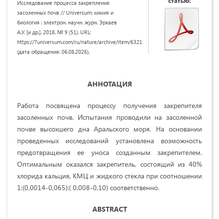
статью:
Исследование процесса закрепления
засоленных почв // Universum: химия и
биология : электрон. научн. журн. Эркаев
А.У. [и др.]. 2018. № 9 (51). URL:
https://7universum.com/ru/nature/archive/item/6321
(дата обращения: 06.08.2026).
АННОТАЦИЯ
Работа посвящена процессу получения закрепителя
засоленных почв. Испытания проводили на засоленной
почве высохшего дна Аральского моря. На основании
проведенных исследований установлена возможность
предотвращения ее уноса созданным закрепителем.
Оптимальным оказался закрепитель, состоящий из 40%
хлорида кальция, КМЦ и жидкого стекла при соотношении
1:(0,0014-0,065):( 0,008-0,10) соответственно.
ABSTRACT