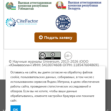
Подать заявку
© Научные журналы Universum, 2013-2026 (ООО
«Юниверсум») ИНН: 5410074608 ОГРН: 1185476048691
Это произведение доступно по
лицензии Creative
Commons « Attribution» («Атрибуция») 4.0
Оставаясь на сайте, вы даете согласие на обработку файлов
Непортированная
.
cookie, пользовательских данных, собираемых, в том числе с
использованием сервисов Яндекс.Метрика, в целях обеспечения
Политика обработки персональных данных
работы сайта, проведения статистических исследований и
обзоров. Если вы не хотите, чтобы ваши данные
Договор оферты
обрабатывались, измените настройки браузера или покиньте
Опубликовать научную статью
сайт.
Сайт научных статей и публикаций
OK
Международный научно-исследовательский журнал "Юниверсум"