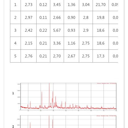
1
2,73
0,12
3,45
1,36
3,04
21,70
0,098
2
2,97
0,11
2,66
0,90
2,8
19,8
0,09
3
2,42
0,22
5,67
0,93
2,9
18,6
0,09
4
2,15
0,21
3,36
1,16
2,75
18,6
0,08
5
2,76
0,21
2,70
2,67
2,75
17,3
0,08