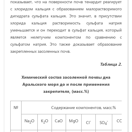
показывает, что на поверхности почв тенардит реагирует
с хлоридом кальция с образованием малорастворимого
дигидрата сульфата кальция. Это значит, в присутствии
хлорида кальция растворимость сульфата натрия
уменьшается и он переходит в сульфат кальция, который
является нелетучим компонентом по сравнению с
сульфатом натрия. Это также доказывает образование
закрепленных засоленных почв.
Таблица 2.
Химический состав засоленной почвы дна
Аральского моря до и после применения
закрепителя, (масс.%)
№
Содержание компонентов, масс.%
Na
O
K
O
CaO
MgO
CO
-
-
Cl
SO
2
2
2
4