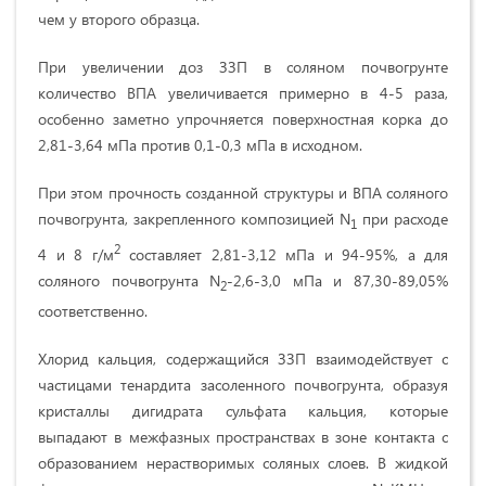
чем у второго образца.
При увеличении доз ЗЗП в соляном почвогрунте
количество ВПА увеличивается примерно в 4-5 раза,
особенно заметно упрочняется поверхностная корка до
2,81-3,64 мПа против 0,1-0,3 мПа в исходном.
При этом прочность созданной структуры и ВПА соляного
почвогрунта, закрепленного композицией N
при расходе
1
2
4 и 8 г/м
составляет 2,81-3,12 мПа и 94-95%, а для
соляного почвогрунта N
-2,6-3,0 мПа и 87,30-89,05%
2
соответственно.
Хлорид кальция, содержащийся ЗЗП взаимодействует с
частицами тенардита засоленного почвогрунта, образуя
кристаллы дигидрата сульфата кальция, которые
выпадают в межфазных пространствах в зоне контакта с
образованием нерастворимых соляных слоев. В жидкой