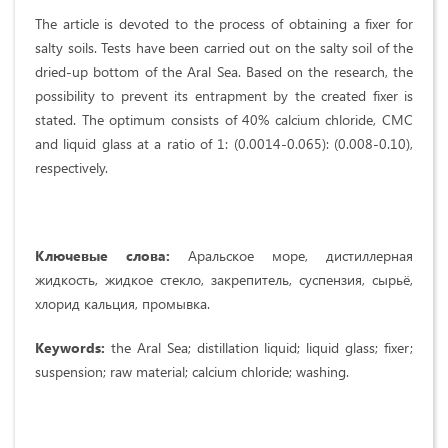
The article is devoted to the process of obtaining a fixer for
salty soils. Tests have been carried out on the salty soil of the
dried-up bottom of the Aral Sea. Based on the research, the
possibility to prevent its entrapment by the created fixer is
stated. The optimum consists of 40% calcium chloride, CMC
and liquid glass at a ratio of 1: (0.0014-0.065): (0.008-0.10),
respectively.
Ключевые слова:
Аральское море, дистиллерная
жидкость, жидкое стекло, закрепитель, суспензия, сырьё,
хлорид кальция, промывка.
Keywords:
the Aral Sea; distillation liquid; liquid glass; fixer;
suspension; raw material; calcium chloride; washing.