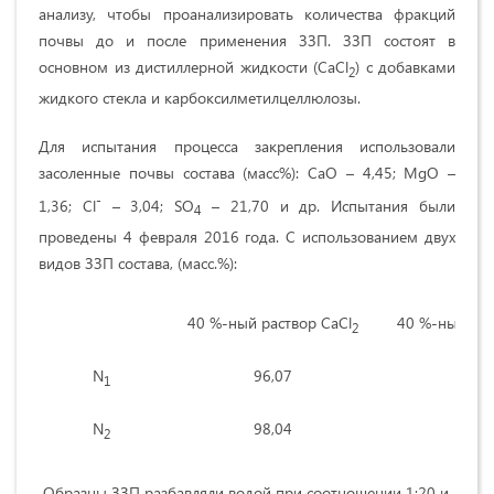
анализу, чтобы проанализировать количества фракций
почвы до и после применения ЗЗП. ЗЗП состоят в
основном из дистиллерной жидкости (CaCl
) с добавками
2
жидкого стекла и карбоксилметилцеллюлозы.
Для испытания процесса закрепления использовали
засоленные почвы состава (масс%): CaO – 4,45; MgO –
-
1,36; Cl
– 3,04; SO
– 21,70 и др. Испытания были
4
проведены 4 февраля 2016 года. С использованием двух
видов ЗЗП состава, (масс.%):
40 %-ный раствор CaCl
40 %-ный рас
2
N
96,07
1,
1
N
98,04
0,
2
Образцы ЗЗП разбавляли водой при соотношении 1:20 и