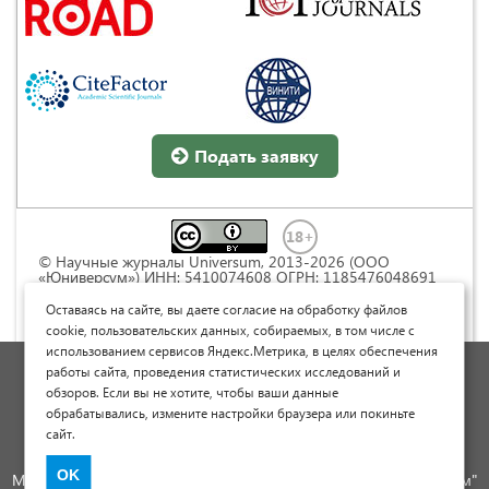
Подать заявку
© Научные журналы Universum, 2013-2026 (ООО
«Юниверсум») ИНН: 5410074608 ОГРН: 1185476048691
Это произведение доступно по
лицензии Creative
Commons « Attribution» («Атрибуция») 4.0
Оставаясь на сайте, вы даете согласие на обработку файлов
Непортированная
.
cookie, пользовательских данных, собираемых, в том числе с
использованием сервисов Яндекс.Метрика, в целях обеспечения
Политика обработки персональных данных
работы сайта, проведения статистических исследований и
обзоров. Если вы не хотите, чтобы ваши данные
Договор оферты
обрабатывались, измените настройки браузера или покиньте
Опубликовать научную статью
сайт.
Сайт научных статей и публикаций
OK
Международный научно-исследовательский журнал "Юниверсум"