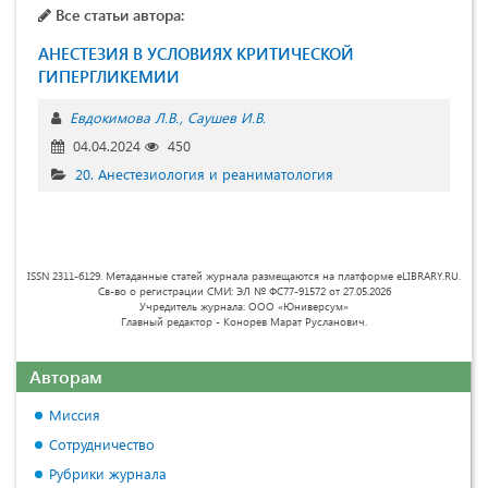
Все статьи автора:
АНЕСТЕЗИЯ В УСЛОВИЯХ КРИТИЧЕСКОЙ
ГИПЕРГЛИКЕМИИ
Евдокимова Л.В.
Саушев И.В.
04.04.2024
450
20. Анестезиология и реаниматология
ISSN 2311-6129. Метаданные статей журнала размещаются на платформе eLIBRARY.RU.
Св-во о регистрации СМИ: ЭЛ № ФС77-91572 от 27.05.2026
Учредитель журнала: ООО «Юниверсум»
Главный редактор - Конорев Марат Русланович.
Авторам
Миссия
Сотрудничество
Рубрики журнала