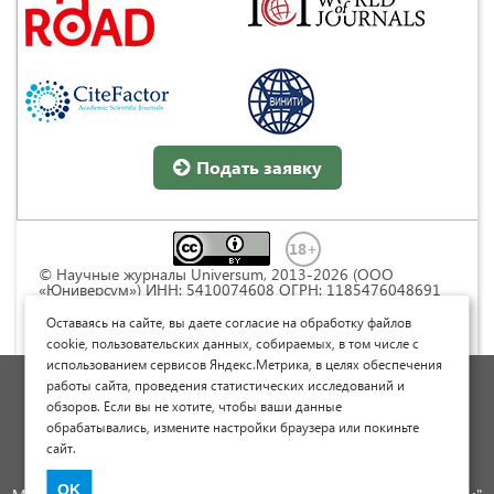
Подать заявку
© Научные журналы Universum, 2013-2026 (ООО
«Юниверсум») ИНН: 5410074608 ОГРН: 1185476048691
Это произведение доступно по
лицензии Creative
Commons « Attribution» («Атрибуция») 4.0
Оставаясь на сайте, вы даете согласие на обработку файлов
Непортированная
.
cookie, пользовательских данных, собираемых, в том числе с
использованием сервисов Яндекс.Метрика, в целях обеспечения
Политика обработки персональных данных
работы сайта, проведения статистических исследований и
обзоров. Если вы не хотите, чтобы ваши данные
Договор оферты
обрабатывались, измените настройки браузера или покиньте
Опубликовать научную статью
сайт.
Сайт научных статей и публикаций
OK