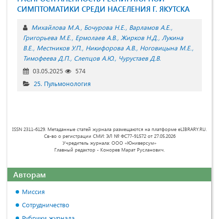
СИМПТОМАТИКИ СРЕДИ НАСЕЛЕНИЯ Г. ЯКУТСКА
Михайлова М.А.
Бочурова Н.Е.
Варламов А.Е.
Григорьева М.Е.
Ермолаев А.В.
Жирков Н.Д.
Лукина
В.Е.
Местников У.П.
Никифорова А.В.
Ноговицына М.Е.
Тимофеева Д.П.
Слепцов А.Ю.
Чурустаев Д.В.
03.05.2025
574
25. Пульмонология
ISSN 2311-6129. Метаданные статей журнала размещаются на платформе eLIBRARY.RU.
Св-во о регистрации СМИ: ЭЛ № ФС77-91572 от 27.05.2026
Учредитель журнала: ООО «Юниверсум»
Главный редактор - Конорев Марат Русланович.
Авторам
Миссия
Сотрудничество
Рубрики журнала