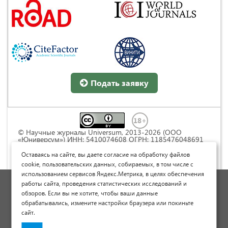
Подать заявку
© Научные журналы Universum, 2013-2026 (ООО
«Юниверсум») ИНН: 5410074608 ОГРН: 1185476048691
Это произведение доступно по
лицензии Creative
Commons « Attribution» («Атрибуция») 4.0
Оставаясь на сайте, вы даете согласие на обработку файлов
Непортированная
.
cookie, пользовательских данных, собираемых, в том числе с
использованием сервисов Яндекс.Метрика, в целях обеспечения
Политика обработки персональных данных
работы сайта, проведения статистических исследований и
обзоров. Если вы не хотите, чтобы ваши данные
Договор оферты
обрабатывались, измените настройки браузера или покиньте
Опубликовать научную статью
сайт.
Сайт научных статей и публикаций