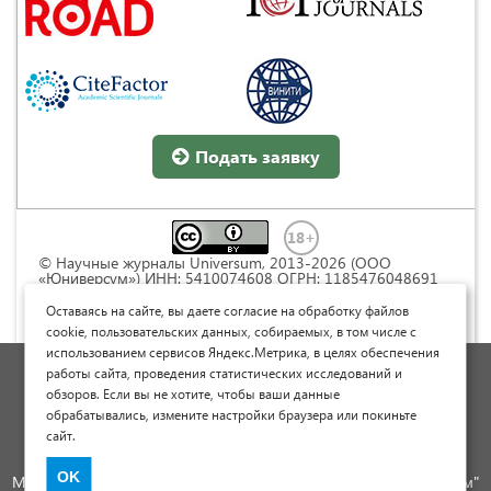
Подать заявку
© Научные журналы Universum, 2013-2026 (ООО
«Юниверсум») ИНН: 5410074608 ОГРН: 1185476048691
Это произведение доступно по
лицензии Creative
Commons « Attribution» («Атрибуция») 4.0
Оставаясь на сайте, вы даете согласие на обработку файлов
Непортированная
.
cookie, пользовательских данных, собираемых, в том числе с
использованием сервисов Яндекс.Метрика, в целях обеспечения
Политика обработки персональных данных
работы сайта, проведения статистических исследований и
обзоров. Если вы не хотите, чтобы ваши данные
Договор оферты
обрабатывались, измените настройки браузера или покиньте
Опубликовать научную статью
сайт.
Сайт научных статей и публикаций
OK
Международный научно-исследовательский журнал "Юниверсум"