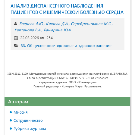
АНАЛИЗ ДИСПАНСЕРНОГО НАБЛЮДЕНИЯ
ПАЦИЕНТОВ С ИШЕМИЧЕСКОЙ БОЛЕЗНЬЮ СЕРДЦА
Зверева А.Ю.
Клюева Д.А.
Серебренникова М.С.
Хаптанова В.А.
Башарина Ю.А.
22.03.2026
254
33. Общественное здоровье и здравоохранение
ISSN 2311-6129. Метаданные статей журнала размещаются на платформе eLIBRARY.RU.
Св-во о регистрации СМИ: ЭЛ № ФС77-91572 от 27.05.2026
Учредитель журнала: ООО «Юниверсум»
Главный редактор - Конорев Марат Русланович.
Авторам
Миссия
Сотрудничество
Рубрики журнала