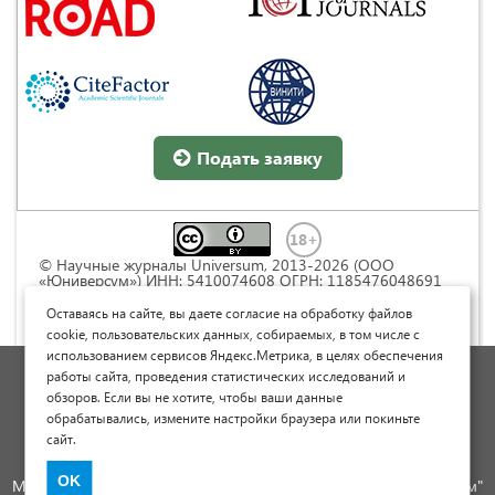
Подать заявку
© Научные журналы Universum, 2013-2026 (ООО
«Юниверсум») ИНН: 5410074608 ОГРН: 1185476048691
Это произведение доступно по
лицензии Creative
Commons « Attribution» («Атрибуция») 4.0
Оставаясь на сайте, вы даете согласие на обработку файлов
Непортированная
.
cookie, пользовательских данных, собираемых, в том числе с
использованием сервисов Яндекс.Метрика, в целях обеспечения
Политика обработки персональных данных
работы сайта, проведения статистических исследований и
обзоров. Если вы не хотите, чтобы ваши данные
Договор оферты
обрабатывались, измените настройки браузера или покиньте
Опубликовать научную статью
сайт.
Сайт научных статей и публикаций
OK
Международный научно-исследовательский журнал "Юниверсум"