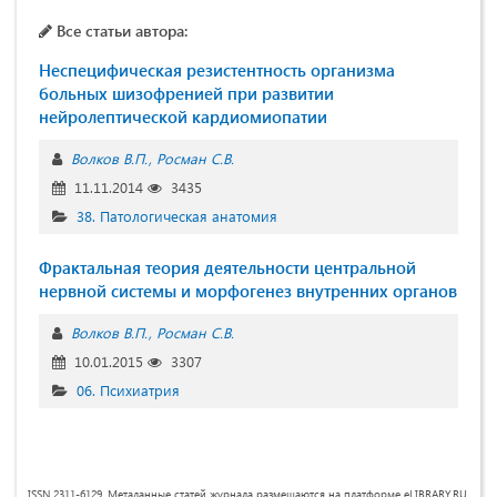
Все статьи автора:
Неспецифическая резистентность организма
больных шизофренией при развитии
нейролептической кардиомиопатии
Волков В.П.
Росман С.В.
11.11.2014
3435
38. Патологическая анатомия
Фрактальная теория деятельности центральной
нервной системы и морфогенез внутренних органов
Волков В.П.
Росман С.В.
10.01.2015
3307
06. Психиатрия
ISSN 2311-6129. Метаданные статей журнала размещаются на платформе eLIBRARY.RU.