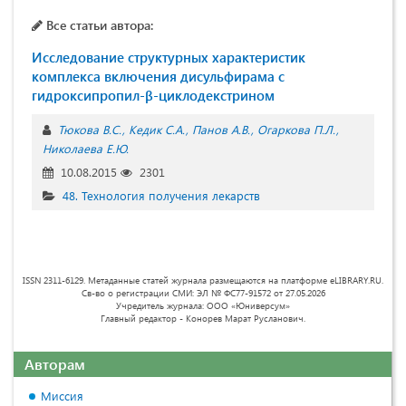
Все статьи автора:
Исследование структурных характеристик
комплекса включения дисульфирама с
гидроксипропил-β-циклодекстрином
Тюкова В.С.
Кедик С.А.
Панов А.В.
Огаркова П.Л.
Николаева Е.Ю.
10.08.2015
2301
48. Технология получения лекарств
ISSN 2311-6129. Метаданные статей журнала размещаются на платформе eLIBRARY.RU.
Св-во о регистрации СМИ: ЭЛ № ФС77-91572 от 27.05.2026
Учредитель журнала: ООО «Юниверсум»
Главный редактор - Конорев Марат Русланович.
Авторам
Миссия