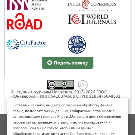
Подать заявку
© Научные журналы Universum, 2013-2026 (ООО
«Юниверсум») ИНН: 5410074608 ОГРН: 1185476048691
Это произведение доступно по
лицензии Creative
Commons « Attribution» («Атрибуция») 4.0
Оставаясь на сайте, вы даете согласие на обработку файлов
Непортированная
.
cookie, пользовательских данных, собираемых, в том числе с
использованием сервисов Яндекс.Метрика, в целях обеспечения
Политика обработки персональных данных
работы сайта, проведения статистических исследований и
обзоров. Если вы не хотите, чтобы ваши данные
Договор оферты
обрабатывались, измените настройки браузера или покиньте