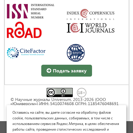
Подать заявку
© Научные журналы Universum, 2013-2026 (ООО
«Юниверсум») ИНН: 5410074608 ОГРН: 1185476048691
Это произведение доступно по
лицензии Creative
Commons « Attribution» («Атрибуция») 4.0
Оставаясь на сайте, вы даете согласие на обработку файлов
Непортированная
.
cookie, пользовательских данных, собираемых, в том числе с
использованием сервисов Яндекс.Метрика, в целях обеспечения
Политика обработки персональных данных
работы сайта, проведения статистических исследований и