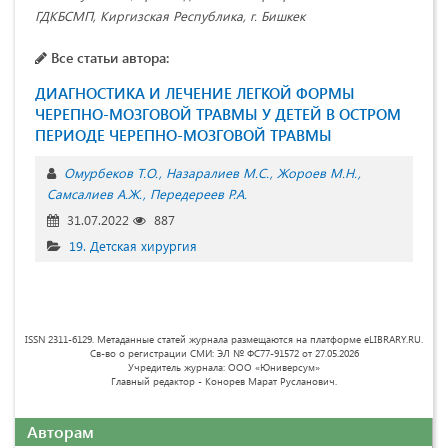
ГДКБСМП, Киргизская Республика, г. Бишкек
Все статьи автора:
ДИАГНОСТИКА И ЛЕЧЕНИЕ ЛЕГКОЙ ФОРМЫ
ЧЕРЕПНО-МОЗГОВОЙ ТРАВМЫ У ДЕТЕЙ В ОСТРОМ
ПЕРИОДЕ ЧЕРЕПНО-МОЗГОВОЙ ТРАВМЫ
Омурбеков Т.О.
Назаралиев М.С.
Жороев М.Н.
Самсалиев А.Ж.
Передереев Р.А.
31.07.2022
887
19. Детская хирургия
ISSN 2311-6129. Метаданные статей журнала размещаются на платформе eLIBRARY.RU.
Св-во о регистрации СМИ: ЭЛ № ФС77-91572 от 27.05.2026
Учредитель журнала: ООО «Юниверсум»
Главный редактор - Конорев Марат Русланович.
Авторам