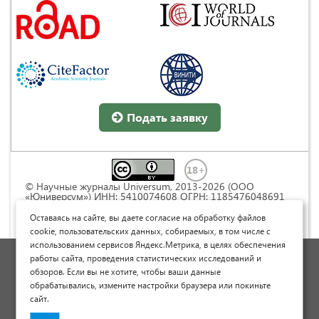
Подать заявку
© Научные журналы Universum, 2013-2026 (ООО
«Юниверсум») ИНН: 5410074608 ОГРН: 1185476048691
Это произведение доступно по
лицензии Creative
Commons « Attribution» («Атрибуция») 4.0
Оставаясь на сайте, вы даете согласие на обработку файлов
Непортированная
.
cookie, пользовательских данных, собираемых, в том числе с
использованием сервисов Яндекс.Метрика, в целях обеспечения
Политика обработки персональных данных
работы сайта, проведения статистических исследований и
обзоров. Если вы не хотите, чтобы ваши данные
Договор оферты
обрабатывались, измените настройки браузера или покиньте
Опубликовать научную статью
сайт.
Сайт научных статей и публикаций