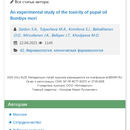
Все статьи автора:
An experimental study of the toxicity of pupal oil
Bombyx mori
Saidov S.A.
Tulyasheva M.A.
Komilova S.J.
Babakhanov
O.O.
Mirsultanov J.A.
Bafayev J.T.
Khodjaeva M.O.
22.04.2021
1145
42. Фармакология, клиническая фармакология
ISSN 2311-6129. Метаданные статей журнала размещаются на платформе eLIBRARY.RU.
Св-во о регистрации СМИ: ЭЛ № ФС77-91572 от 27.05.2026
Учредитель журнала: ООО «Юниверсум»
Главный редактор - Конорев Марат Русланович.
Авторам
Миссия
Сотрудничество
Рубрики журнала