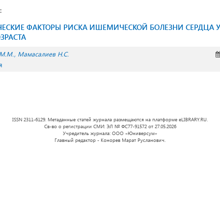
:
ЕСКИЕ ФАКТОРЫ РИСКА ИШЕМИЧЕСКОЙ БОЛЕЗНИ СЕРДЦА 
ЗРАСТА
М.М.
Мамасалиев Н.С.
я
ISSN 2311-6129. Метаданные статей журнала размещаются на платформе eLIBRARY.RU.
Св-во о регистрации СМИ: ЭЛ № ФС77-91572 от 27.05.2026
Учредитель журнала: ООО «Юниверсум»
Главный редактор - Конорев Марат Русланович.