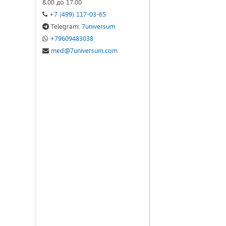
8.00 до 17.00
+7 (499) 117-03-65
Telegram:
7universum
+79609483038
med@7universum.com