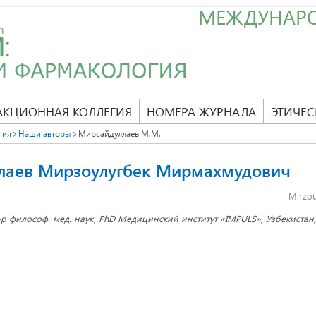
МЕЖДУНАР
АКЦИОННАЯ КОЛЛЕГИЯ
НОМЕРА ЖУРНАЛА
ЭТИЧЕС
гия
Наши авторы
Мирсайдуллаев М.М.
лаев Мирзоулугбек Мирмахмудович
Mirzou
-р философ. мед. наук, PhD Медицинский институт «IMPULS», Узбекистан,