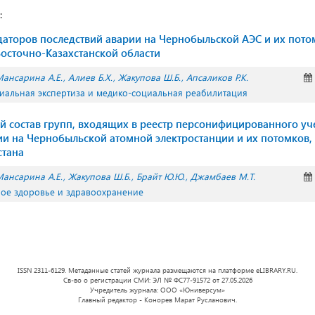
:
даторов последствий аварии на Чернобыльской АЭС и их пото
сточно-Казахстанской области
ансарина А.Е.
Алиев Б.Х.
Жакупова Ш.Б.
Апсаликов Р.К.
иальная экспертиза и медико-социальная реабилитация
й состав групп, входящих в реестр персонифицированного уч
ии на Чернобыльской атомной электростанции и их потомков
стана
ансарина А.Е.
Жакупова Ш.Б.
Брайт Ю.Ю.
Джамбаев М.Т.
ное здоровье и здравоохранение
ISSN 2311-6129. Метаданные статей журнала размещаются на платформе eLIBRARY.RU.
Св-во о регистрации СМИ: ЭЛ № ФС77-91572 от 27.05.2026
Учредитель журнала: ООО «Юниверсум»
Главный редактор - Конорев Марат Русланович.