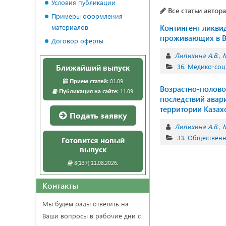
Условия публикации
Все статьи автора
Примеры оформления
материалов
Контингент ликви
проживающих в Во
Договор оферты
Липихина А.В.
М
36. Медико-соц
Ближайший выпуск
Прием статей:
01.09
Возрастно-полово
Публикация на сайте:
11.09
последствий авар
территории Казах
Подать заявку
Липихина А.В.
М
33. Обществен
Готовится новый
выпуск
8(137) 11.08.2026.
Контакты
Мы будем рады ответить на
Ваши вопросы в рабочие дни с