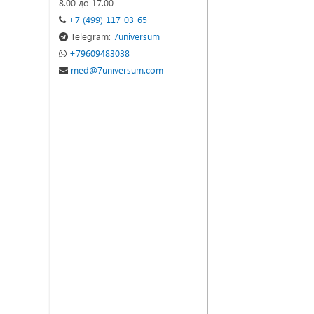
8.00 до 17.00
+7 (499) 117-03-65
Telegram:
7universum
+79609483038
med@7universum.com