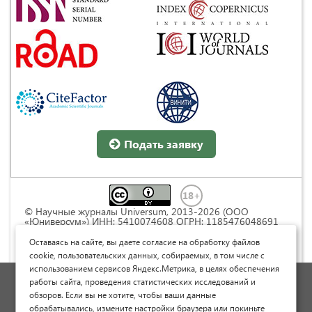
Подать заявку
© Научные журналы Universum, 2013-2026 (ООО
«Юниверсум») ИНН: 5410074608 ОГРН: 1185476048691
Это произведение доступно по
лицензии Creative
Commons « Attribution» («Атрибуция») 4.0
Оставаясь на сайте, вы даете согласие на обработку файлов
Непортированная
.
cookie, пользовательских данных, собираемых, в том числе с
использованием сервисов Яндекс.Метрика, в целях обеспечения
Политика обработки персональных данных
работы сайта, проведения статистических исследований и
обзоров. Если вы не хотите, чтобы ваши данные
Договор оферты
обрабатывались, измените настройки браузера или покиньте