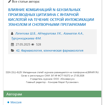
Все статьи автора:
ВЛИЯНИЕ КОМБИНАЦИЙ N-БЕНЗИЛЬНЫХ
ПРОИЗВОДНЫХ ЦИТИЗИНА С ЯНТАРНОЙ
КИСЛОТОЙ НА ТЕЧЕНИЕ ОСТРОЙ ИНТОКСИКАЦИИ
ЭТАНОЛОМ И СНОТВОРНЫМИ ПРЕПАРАТАМИ
Латипова Ш.Б.
Айтмуратова У.К.
Азаматов А.А.
Турсунходжаева Ф.М.
27.05.2025
528
42. Фармакология, клиническая фармакология
ISSN 2311-6129. Метаданные статей журнала размещаются на платформе eLIBRARY.RU.
Св-во о регистрации СМИ: ЭЛ № ФС77-91572 от 27.05.2026
Учредитель журнала: ООО «Юниверсум»
Главный редактор - Конорев Марат Русланович.
Авторам
Миссия