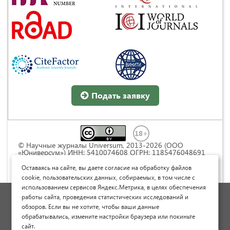
Подать заявку
© Научные журналы Universum, 2013-2026 (ООО
«Юниверсум») ИНН: 5410074608 ОГРН: 1185476048691
Это произведение доступно по
лицензии Creative
Commons « Attribution» («Атрибуция») 4.0
Оставаясь на сайте, вы даете согласие на обработку файлов
Непортированная
.
cookie, пользовательских данных, собираемых, в том числе с
использованием сервисов Яндекс.Метрика, в целях обеспечения
Политика обработки персональных данных
работы сайта, проведения статистических исследований и
обзоров. Если вы не хотите, чтобы ваши данные
Договор оферты
обрабатывались, измените настройки браузера или покиньте
Опубликовать научную статью
сайт.