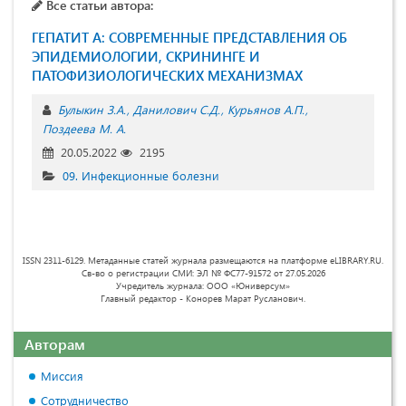
Все статьи автора:
ГЕПАТИТ А: СОВРЕМЕННЫЕ ПРЕДСТАВЛЕНИЯ ОБ
ЭПИДЕМИОЛОГИИ, СКРИНИНГЕ И
ПАТОФИЗИОЛОГИЧЕСКИХ МЕХАНИЗМАХ
Булыкин З.А.
Данилович С.Д.
Курьянов А.П.
Поздеева М. А.
20.05.2022
2195
09. Инфекционные болезни
ISSN 2311-6129. Метаданные статей журнала размещаются на платформе eLIBRARY.RU.
Св-во о регистрации СМИ: ЭЛ № ФС77-91572 от 27.05.2026
Учредитель журнала: ООО «Юниверсум»
Главный редактор - Конорев Марат Русланович.
Авторам
Миссия
Сотрудничество