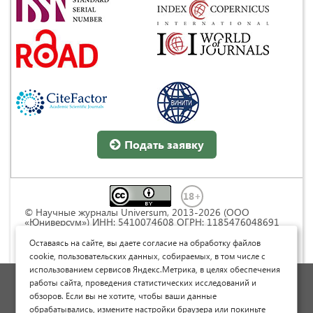
Подать заявку
© Научные журналы Universum, 2013-2026 (ООО
«Юниверсум») ИНН: 5410074608 ОГРН: 1185476048691
Это произведение доступно по
лицензии Creative
Commons « Attribution» («Атрибуция») 4.0
Оставаясь на сайте, вы даете согласие на обработку файлов
Непортированная
.
cookie, пользовательских данных, собираемых, в том числе с
использованием сервисов Яндекс.Метрика, в целях обеспечения
Политика обработки персональных данных
работы сайта, проведения статистических исследований и
обзоров. Если вы не хотите, чтобы ваши данные
Договор оферты
обрабатывались, измените настройки браузера или покиньте