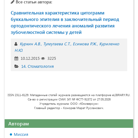
Все статьи автора:
Сравнительная характеристика цитограмм
буккального эпителия в заключительный период
ортодонтического лечения аномалий развития
зубочелюстной системы у детей
Куркин А.В.
Тулеутаева С.Т.
Есимова Р.Ж.
Куриленко
Н.Ю.
10.12.2015
3225
14. Стоматология
ISSN 2311-6129. Метаданные статей журнала размещаются на платформе eLIBRARY.RU.
Св-во о регистрации СМИ: ЭЛ № ФС77-91572 от 27.05.2026
Учредитель журнала: ООО «Юниверсум»
Главный редактор - Конорев Марат Русланович.
Авторам
Миссия