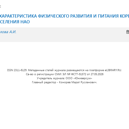
:
ХАРАКТЕРИСТИКА ФИЗИЧЕСКОГО РАЗВИТИЯ И ПИТАНИЯ КОР
АСЕЛЕНИЯ НАО
лова А.И.
ISSN 2311-6129. Метаданные статей журнала размещаются на платформе eLIBRARY.RU.
Св-во о регистрации СМИ: ЭЛ № ФС77-91572 от 27.05.2026
Учредитель журнала: ООО «Юниверсум»
Главный редактор - Конорев Марат Русланович.