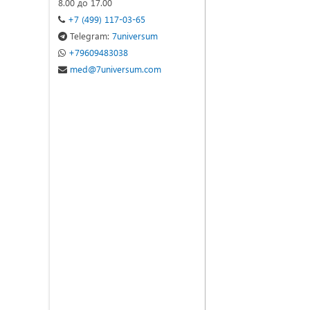
8.00 до 17.00
+7 (499) 117-03-65
Telegram:
7universum
+79609483038
med@7universum.com