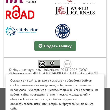
Подать заявку
© Научные журналы Universum, 2013-2026 (ООО
«Юниверсум») ИНН: 5410074608 ОГРН: 1185476048691
Это произведение доступно по
лицензии Creative
Commons « Attribution» («Атрибуция») 4.0
Оставаясь на сайте, вы даете согласие на обработку файлов
Непортированная
.
cookie, пользовательских данных, собираемых, в том числе с
использованием сервисов Яндекс.Метрика, в целях обеспечения
Политика обработки персональных данных
работы сайта, проведения статистических исследований и
обзоров. Если вы не хотите, чтобы ваши данные
Договор оферты
обрабатывались, измените настройки браузера или покиньте
Опубликовать научную статью
сайт.