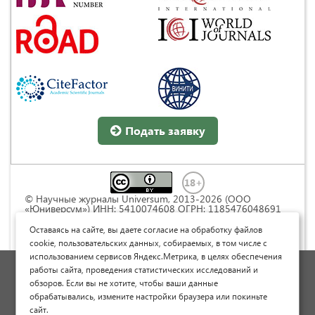
Подать заявку
© Научные журналы Universum, 2013-2026 (ООО
«Юниверсум») ИНН: 5410074608 ОГРН: 1185476048691
Это произведение доступно по
лицензии Creative
Commons « Attribution» («Атрибуция») 4.0
Оставаясь на сайте, вы даете согласие на обработку файлов
Непортированная
.
cookie, пользовательских данных, собираемых, в том числе с
использованием сервисов Яндекс.Метрика, в целях обеспечения
Политика обработки персональных данных
работы сайта, проведения статистических исследований и
обзоров. Если вы не хотите, чтобы ваши данные
Договор оферты
обрабатывались, измените настройки браузера или покиньте
Опубликовать научную статью
сайт.