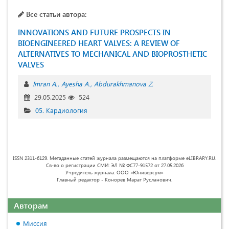
Все статьи автора:
INNOVATIONS AND FUTURE PROSPECTS IN
BIOENGINEERED HEART VALVES: A REVIEW OF
ALTERNATIVES TO MECHANICAL AND BIOPROSTHETIC
VALVES
Imran A.
Ayesha A.
Abdurakhmanova Z.
29.05.2025
524
05. Кардиология
ISSN 2311-6129. Метаданные статей журнала размещаются на платформе eLIBRARY.RU.
Св-во о регистрации СМИ: ЭЛ № ФС77-91572 от 27.05.2026
Учредитель журнала: ООО «Юниверсум»
Главный редактор - Конорев Марат Русланович.
Авторам
Миссия