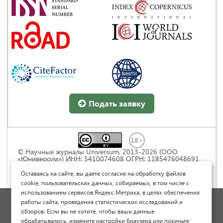
Подать заявку
© Научные журналы Universum, 2013-2026 (ООО
«Юниверсум») ИНН: 5410074608 ОГРН: 1185476048691
Это произведение доступно по
лицензии Creative
Commons « Attribution» («Атрибуция») 4.0
Оставаясь на сайте, вы даете согласие на обработку файлов
Непортированная
.
cookie, пользовательских данных, собираемых, в том числе с
использованием сервисов Яндекс.Метрика, в целях обеспечения
Политика обработки персональных данных
работы сайта, проведения статистических исследований и
обзоров. Если вы не хотите, чтобы ваши данные
Договор оферты
обрабатывались, измените настройки браузера или покиньте