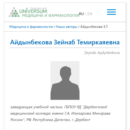
RU
|
EN
Медицина и фармакология
Наши авторы
Айдынбекова З.Т.
Айдынбекова Зейнаб Темиркаяевна
Zeynab Aydynbekova
заведующая учебной частью, ГБПОУ РД "Дербентский
медицинский колледж имени Г.А. Илизарова Минзрава
России", РФ, Республика Дагестан, г. Дербент