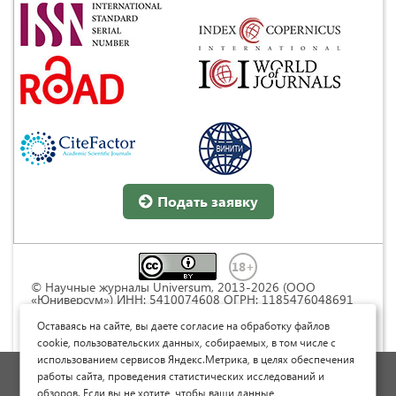
Подать заявку
© Научные журналы Universum, 2013-2026 (ООО
«Юниверсум») ИНН: 5410074608 ОГРН: 1185476048691
Это произведение доступно по
лицензии Creative
Commons « Attribution» («Атрибуция») 4.0
Оставаясь на сайте, вы даете согласие на обработку файлов
Непортированная
.
cookie, пользовательских данных, собираемых, в том числе с
использованием сервисов Яндекс.Метрика, в целях обеспечения
Политика обработки персональных данных
работы сайта, проведения статистических исследований и
обзоров. Если вы не хотите, чтобы ваши данные
Договор оферты