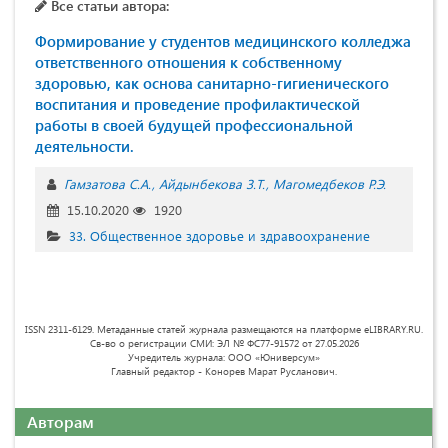
Все статьи автора:
Формирование у студентов медицинского колледжа
ответственного отношения к собственному
здоровью, как основа санитарно-гигиенического
воспитания и проведение профилактической
работы в своей будущей профессиональной
деятельности.
Гамзатова С.А.
Айдынбекова З.Т.
Магомедбеков Р.Э.
15.10.2020
1920
33. Общественное здоровье и здравоохранение
ISSN 2311-6129. Метаданные статей журнала размещаются на платформе eLIBRARY.RU.
Св-во о регистрации СМИ: ЭЛ № ФС77-91572 от 27.05.2026
Учредитель журнала: ООО «Юниверсум»
Главный редактор - Конорев Марат Русланович.
Авторам