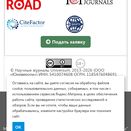
Подать заявку
© Научные журналы Universum, 2013-2026 (ООО
«Юниверсум») ИНН: 5410074608 ОГРН: 1185476048691
Это произведение доступно по
лицензии Creative
Commons « Attribution» («Атрибуция») 4.0
Оставаясь на сайте, вы даете согласие на обработку файлов
Непортированная
.
cookie, пользовательских данных, собираемых, в том числе с
использованием сервисов Яндекс.Метрика, в целях обеспечения
Политика обработки персональных данных
работы сайта, проведения статистических исследований и
обзоров. Если вы не хотите, чтобы ваши данные
Договор оферты
обрабатывались, измените настройки браузера или покиньте
Опубликовать научную статью
сайт.
Сайт научных статей и публикаций
OK
Международный научно-исследовательский журнал "Юниверсум"