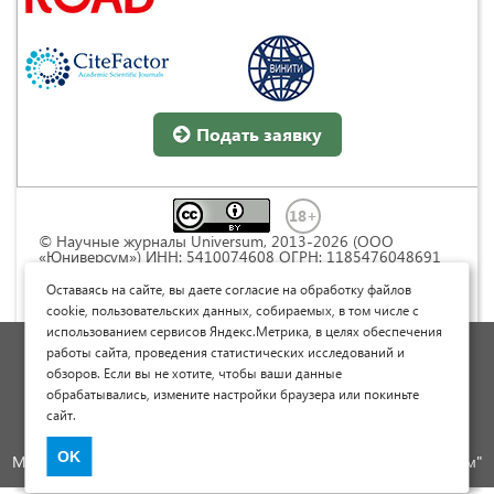
Подать заявку
© Научные журналы Universum, 2013-2026 (ООО
«Юниверсум») ИНН: 5410074608 ОГРН: 1185476048691
Это произведение доступно по
лицензии Creative
Commons « Attribution» («Атрибуция») 4.0
Оставаясь на сайте, вы даете согласие на обработку файлов
Непортированная
.
cookie, пользовательских данных, собираемых, в том числе с
использованием сервисов Яндекс.Метрика, в целях обеспечения
Политика обработки персональных данных
работы сайта, проведения статистических исследований и
обзоров. Если вы не хотите, чтобы ваши данные
Договор оферты
обрабатывались, измените настройки браузера или покиньте
Опубликовать научную статью
сайт.
Сайт научных статей и публикаций
OK
Международный научно-исследовательский журнал "Юниверсум"