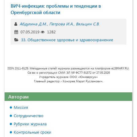
ВИЧ-инфекция: проблемы и тенденции в
Оренбургской области
Абдулина Д.М.
Петрова И.А.
Вяльцин С.В.
07.05.2019
1282
33. Общественное здоровье и здравоохранение
ISSN 2311-6129. Метаданные статей журнала размещаются на платформе eLIBRARY.RU.
Св-во о регистрации СМИ: ЭЛ № ФС77-91572 от 27.05.2026
Учредитель журнала: ООО «Юниверсум»
Главный редактор - Конорев Марат Русланович.
Авторам
Миссия
Сотрудничество
Рубрики журнала
Контрольные сроки