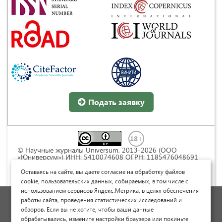
Подать заявку
© Научные журналы Universum, 2013-2026 (ООО
«Юниверсум») ИНН: 5410074608 ОГРН: 1185476048691
Это произведение доступно по
лицензии Creative
Commons « Attribution» («Атрибуция») 4.0
Оставаясь на сайте, вы даете согласие на обработку файлов
Непортированная
.
cookie, пользовательских данных, собираемых, в том числе с
использованием сервисов Яндекс.Метрика, в целях обеспечения
Политика обработки персональных данных
работы сайта, проведения статистических исследований и
обзоров. Если вы не хотите, чтобы ваши данные
Договор оферты
обрабатывались, измените настройки браузера или покиньте