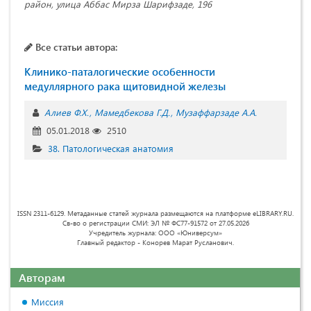
район, улица Аббас Мирза Шарифзаде, 196
Все статьи автора:
Клинико-паталогические особенности
медуллярного рака щитовидной железы
Алиев Ф.Х.
Мамедбекова Г.Д.
Музаффарзаде А.А.
05.01.2018
2510
38. Патологическая анатомия
ISSN 2311-6129. Метаданные статей журнала размещаются на платформе eLIBRARY.RU.
Св-во о регистрации СМИ: ЭЛ № ФС77-91572 от 27.05.2026
Учредитель журнала: ООО «Юниверсум»
Главный редактор - Конорев Марат Русланович.
Авторам
Миссия