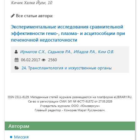
Кичик Халка Йули, 10
Все статьи автора:
Экспериментальные исследования сравнительной
эффективности гемо-, плазма- и асцитособции при
печеночной недостаточности
Ирматов С.Х.
Садыков Р.А.
Ибадов Р.А.
Ким О.В.
06.02.2017
2560
24. Трансплантология и искусственные органы
ISSN 2311-6129. Метаданные статей журнала размещаются на платформе eLIBRARY.RU.
Св-во о регистрации СМИ: ЭЛ № ФС77-91572 от 27.05.2026
Учредитель журнала: ООО «Юниверсум»
Главный редактор - Конорев Марат Русланович.
Авторам
Миссия