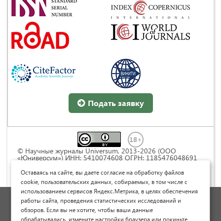
Подать заявку
© Научные журналы Universum, 2013-2026 (ООО
«Юниверсум») ИНН: 5410074608 ОГРН: 1185476048691
Это произведение доступно по
лицензии Creative
Commons « Attribution» («Атрибуция») 4.0
Оставаясь на сайте, вы даете согласие на обработку файлов
Непортированная
.
cookie, пользовательских данных, собираемых, в том числе с
использованием сервисов Яндекс.Метрика, в целях обеспечения
Политика обработки персональных данных
работы сайта, проведения статистических исследований и
обзоров. Если вы не хотите, чтобы ваши данные
Договор оферты
обрабатывались, измените настройки браузера или покиньте