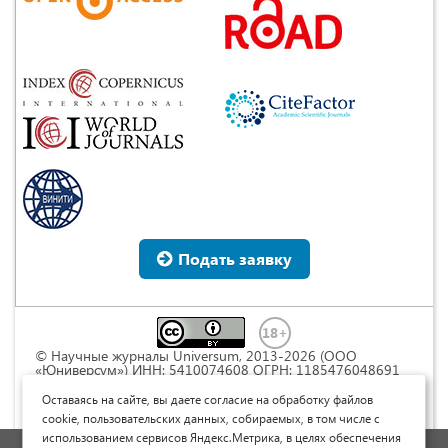
Подать заявку
© Научные журналы Universum, 2013-2026 (ООО
«Юниверсум») ИНН: 5410074608 ОГРН: 1185476048691
Это произведение доступно по
лицензии Creative
Commons « Attribution» («Атрибуция») 4.0
Оставаясь на сайте, вы даете согласие на обработку файлов
Непортированная
.
cookie, пользовательских данных, собираемых, в том числе с
использованием сервисов Яндекс.Метрика, в целях обеспечения