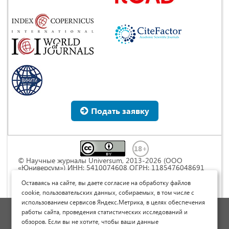
Подать заявку
© Научные журналы Universum, 2013-2026 (ООО
«Юниверсум») ИНН: 5410074608 ОГРН: 1185476048691
Это произведение доступно по
лицензии Creative
Commons « Attribution» («Атрибуция») 4.0
Оставаясь на сайте, вы даете согласие на обработку файлов
Непортированная
.
cookie, пользовательских данных, собираемых, в том числе с
использованием сервисов Яндекс.Метрика, в целях обеспечения
Политика обработки персональных данных
работы сайта, проведения статистических исследований и
обзоров. Если вы не хотите, чтобы ваши данные
Договор оферты