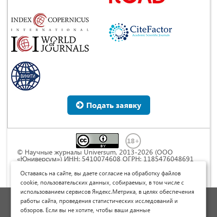
Подать заявку
© Научные журналы Universum, 2013-2026 (ООО
«Юниверсум») ИНН: 5410074608 ОГРН: 1185476048691
Это произведение доступно по
лицензии Creative
Commons « Attribution» («Атрибуция») 4.0
Оставаясь на сайте, вы даете согласие на обработку файлов
Непортированная
.
cookie, пользовательских данных, собираемых, в том числе с
использованием сервисов Яндекс.Метрика, в целях обеспечения
Политика обработки персональных данных
работы сайта, проведения статистических исследований и
обзоров. Если вы не хотите, чтобы ваши данные
Договор оферты