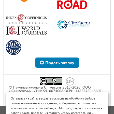
Подать заявку
© Научные журналы Universum, 2013-2026 (ООО
«Юниверсум») ИНН: 5410074608 ОГРН: 1185476048691
Это произведение доступно по
лицензии Creative
Commons « Attribution» («Атрибуция») 4.0
Оставаясь на сайте, вы даете согласие на обработку файлов
Непортированная
.
cookie, пользовательских данных, собираемых, в том числе с
использованием сервисов Яндекс.Метрика, в целях обеспечения
Политика обработки персональных данных
работы сайта, проведения статистических исследований и