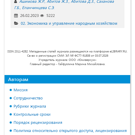
Ашимова Ж.Р.
Абитов Ж.З.
Абитова Д.З.
Саханова
Г.Б.
Епанчинцева С.Э.
26.02.2023
5222
02. Экономика и управление народным хозяйством
ISSN 2311-4282. Метаданные статей журнала размещаются на платформе eLIBRARY.RU.
Св-во о регистрации СМИ: ЭЛ № ФС77-91808 от 03.07.2026
Учредитель журнала: ООО «Юниверсум»
Главный редактор - Гайфуллина Марина Михайловна.
Авторам
Миссия
Сотрудничество
Рубрики журнала
Контрольные сроки
Порядок рецензирования
Политика относительно открытого доступа, лицензирования