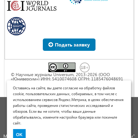
Подать заявку
© Научные журналы Universum, 2013-2026 (ООО
«Юниверсум») ИНН: 5410074608 ОГРН: 1185476048691
Это произведение доступно по
лицензии Creative
Commons « Attribution» («Атрибуция») 4.0
Оставаясь на сайте, вы даете согласие на обработку файлов
Непортированная
.
cookie, пользовательских данных, собираемых, в том числе с
использованием сервисов Яндекс.Метрика, в целях обеспечения
Политика обработки персональных данных
работы сайта, проведения статистических исследований и
обзоров. Если вы не хотите, чтобы ваши данные
Договор оферты
обрабатывались, измените настройки браузера или покиньте
Опубликовать научную статью
сайт.
Сайт научных статей и публикаций
OK
Международный научно-исследовательский журнал "Юниверсум"