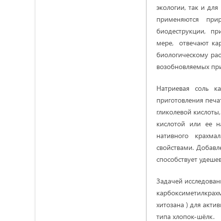
экологии, так и для
применяются при
биодеструкции, при
мере, отвечают ка
биологическому ра
возобновляемых пр
Натриевая соль к
приготовления печат
гликолевой кислоты
кислотой или ее н
нативного крахма
свойствами. Добав
способствует удешев
Задачей иccледован
карбоксиметилкрахм
хитозана ) для акти
типа хлопок-шёлк.