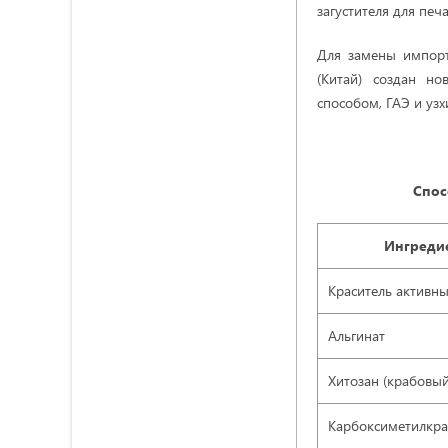
загустителя для печ
Для замены импортн
(Китай) создан н
способом, ГАЭ и узх
Спос
Ингредие
Краситель активн
Aльгинат
Хитозан (крабовый
Карбоксиметилкра