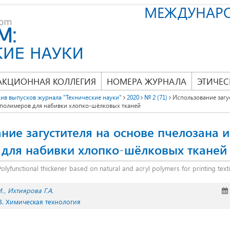
МЕЖДУНАР
АКЦИОННАЯ КОЛЛЕГИЯ
НОМЕРА ЖУРНАЛА
ЭТИЧЕС
ив выпусков журнала "Технические науки"
2020
№ 2 (71)
Использование загу
 полимеров для набивки хлопко-шёлковых тканей
ние загустителя на основе пчелозана 
для набивки хлопко-шёлковых тканей
Polyfunctional thickener based on natural and acryl polymers for printing texti
М.
Ихтиярова Г.А.
3. Химическая технология