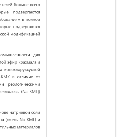
тителей больше всего
рые подвергаются
ребованиям в полной
торые подвергаются
еской модификацией
ромышленности для
стой эфир крахмала и
ла монохлоруксусной
a-КМК в отличие от
ми реологическими
целлюлозы (Na-КМЦ)
нове натриевой соли
ана (cмесь Na-КМЦ и
кстильных материалов