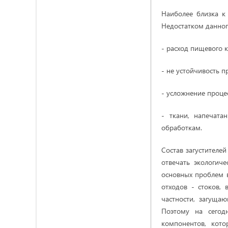
Наиболее близка к
Недостатком данног
- расход пищевого к
- не устойчивость п
- усложнение проце
- ткани, напечата
обработкам.
Состав загустителей
отвечать экологич
основных проблем 
отходов - стоков,
частности, загуща
Поэтому на сегод
компонентов, кото