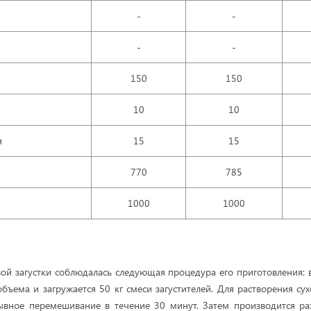
-
-
-
-
150
150
10
10
я
15
15
770
785
1000
1000
ой загустки соблюдалась следующая процедура его приготовления: в
объема и загружается
50 кг
смеси загустителей. Для растворения сух
ывное перемешивание в течение 30 минут. Затем производится ра