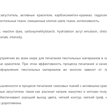
загуститель, активные красители, карбоксиметил-крахмал, гидрол
текстильные ткани, смешанные хлопок-шёлк ткани, интенсивность.
, reactive dyes, carboxymethylstarch, hydrolation acryl emulsion, chitos
rials, intensity.
приятиях во всем мире для печатания текстильных материалов в 
е красители. При этом эффективность процесса печатания и каче
 оформления текстильных материалов во многом зависит от п
ышленности в процессе печатания смесовых тканей с активными кра
е загустители, такие как альгинат натрия, манутекс и хитозан пол
обеспечивают хороший выход цвета, четкий контур, мягкий гриф, 
х дороговизна.