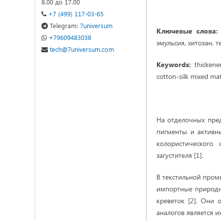
8.00 до 17.00
+7 (499) 117-03-65
Telegram:
7universum
Ключевые слова:
+79609483038
эмульсия, хитозан, 
tech@7universum.com
Keywords:
thickener
cotton-silk mixed mate
На отделочных пред
пигменты и активны
колористического
загустителя [1].
В текстильной пром
импортные природны
креветок [2]. Они 
аналогов является и