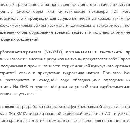
 человека работающего на производстве. Для этого в качестве загус
родные биополимеры или синтетические полимеры [2], кото
менительно к продукции для загущения печатных красок, таким т
рбоксиметиловые эфиры крахмала и целлюлозы, а также хитозан ко
сщеплению без образования вредных веществ, и получаются химич
иродных соединений.
арбоксиметилкрахмала (Na-КМК), применяемая в текстильной п
ных красок и нанесения рисунков на ткань, представляет собой про
, получаемая в промышленности этерификацией кукурузного крахма
атриевой солью в присутствии гидроксида натрия. При этом N
ла растворяется в холодной воде обладающими определенны
ление к Na-КМК определенной доли натриевой соли карбоксиметил
лению загустителя.
ия является разработка
состава многофункциональной загустки на ос
ала (Na-КМК), гидролизованной акриловой эмульсии (ГАЭ), и узхит
вного красителя и других вспомогательных веществ для печатания те