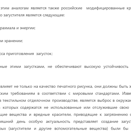
 этим аналогам является также российские модифицированные кра
о загустителя является следующее:
рахмала и энергии;
ри хранении;
сса приготовления загусток;
нные этими загустками, не обеспечивают высокую устойчивост
 влияет не только на качество печатного рисунка, они должны быть
еским требованиям в соответствии с мировыми стандартами. Изве
в текстильном отделочном производстве, является выброс в окруж
 в которых содержатся не использованные или отслужившие свою 
ющие вещества и вредные красители, приводящие к загрязнению
няшний день особую актуальность представляет создание загус
рых (загустители и другие вспомогательные вещества) были бы