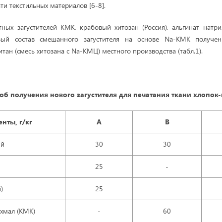
ати текстильных материалов [6-8].
ых загустителей КМК, крабовый хитозан (Россия), альгинат натр
овый состав смешанного загустителя на основе Na-КМК получе
итан (смесь хитозана с Na-КМЦ) местного производства (табл.1).
об получения нового загустителя для печатания ткани хлопок
нты, г/кг
A
B
ый
30
30
25
-
)
25
хмал (КМК)
-
60