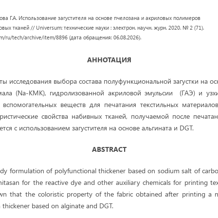
ова Г.А. Использование загустителя на основе пчелозана и акриловых полимеров
ых тканей // Universum: технические науки : электрон. научн. журн. 2020. № 2 (71).
om/ru/tech/archive/item/8896 (дата обращения: 06.08.2026).
АННОТАЦИЯ
ты исследования выбора
состава полуфункциональной загустки на ос
мала (Na-КМК), гидролизованной акриловой эмульсии (ГАЭ) и узхи
х вспомогательных веществ для печатания текстильных материалов
ристические свойства набивных тканей, получаемой после печатан
тся с использованием загустителя на основе альгината и DGT.
ABSTRACT
udy formulation of polyfunctional thickener based on sodium salt of car
itasan for the reactive dye and other auxiliary chemicals for printing tex
own that the coloristic property of the fabric obtained after printing a n
 a thickener based on alginate and DGT.