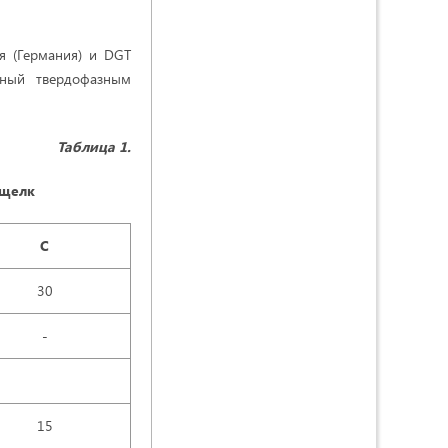
ия (Германия) и DGT
нный твердофазным
Таблица 1.
-щелк
C
30
-
15