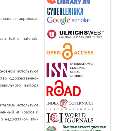
изованная акриловая
an, textile materials,
основном используют
ство художественно-
равильного выбора
сителями используют
ученный из крабов и
но недостатком этих