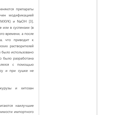
меняются препараты
учен модификацией
-МХУК) и NaOH [3].
 или в суспензии (в
ого времени, а после
та, что приводит к
ских растворителей
и было использовано
о было разработана
влялся с помощью
ссу и при сушке не
укурузы и хитозан
игаются наилучшие
тоимости импортного