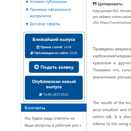
Условия публикации
Цитировать:
Примеры оформления
Нурутдинова Ф.М., Ихтияр
материалов
для набивки хлопко-шёлков
URL: https://7universum.c
Договор оферты
Ближайший выпуск
Прием статей:
14.08
Приведены результа
Публикация на сайте:
28.08
карбоксиметилкрах
красителя и други
Подать заявку
Показано что, коло
значительно улучшае
Опубликован новый
выпуск
7(148) 28.07.2026.
The results of the st
Контакты
acryl emultion and ch
cotton-silk. It is sh
Мы будем рады ответить на
inferior to the using
Ваши вопросы в рабочие дни с