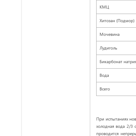
КМЦ
Хитозан (Подмор)
Мочевина
Лудиголь
Бикарбонат натри
Вода
Всего
При испытаниях нов
холодная вода 2/3 
проводится непрер