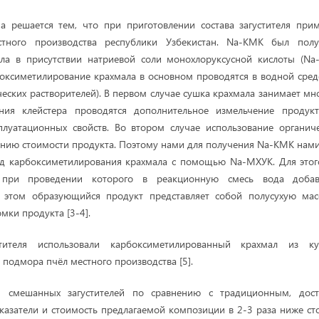
ча решается тем, что при приготовлении состава загустителя при
естного производства республики Узбекистан. Na-КМК был пол
ала в присутствии натриевой соли монохлоруксусной кислоты (Na
боксиметилирование крахмала в основном проводятся в водной среде
еских растворителей). В первом случае сушка крахмала занимает мн
ния клейстера проводятся дополнительное измельчение продук
плуатационных свойств. Во втором случае использование органиче
нию стоимости продукта. Поэтому нами для получения Na-КМК нам
д карбоксиметилирования крахмала с помощью Na-МХУК. Для этог
, при проведении которого в реакционную смесь вода доба
 этом образующийся продукт представляет собой полусухую ма
мки продукта [3-4].
тителя использовали карбоксиметилированный крахмал из к
 подмора пчёл местного производства [5].
и смешанных загустителей по сравнению с традиционным, дост
казатели и стоимость предлагаемой композиции в 2-3 раза ниже с