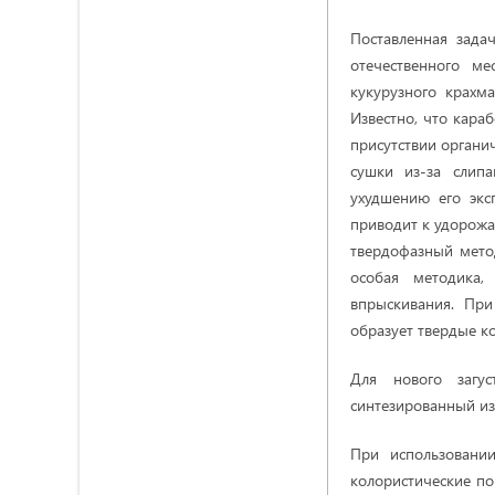
Поставленная зада
отечественного м
кукурузного крахм
Известно, что кара
присутствии органич
сушки из-за слипа
ухудшению его экс
приводит к удорожа
твердофазный мето
особая методика
впрыскивания. При
образует твердые ко
Для нового загус
синтезированный из
При использовани
колористические по