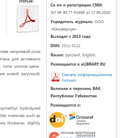
статью:
Св-во о регистрации СМИ:
ЭЛ № ФС77-91806 от 17.06.2026
Учредитель журнала:
ООО
«Юниверсум»
Выходит с 2013 года
ISSN:
2311-5122
нове натриевой соли
Языки:
русский, English.
тана для активного
Размещается в eLIBRARY.RU
 типа хлопок-шёлк.
ия новой загусткой,
Скачать информационное
письмо
Включен в перечень ВАК
Республики Узбекистан
Размещается в:
boxymethyl, hydrolyzed
tile materials such as
ew thickener, slightly