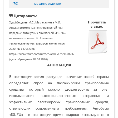
(70)
машиноведение
Цитировать:
Прочитать
Худойбердиев М.С., Мамасалиева М.И.
статью:
Анализ возможных неисправностей при
передаче автобусных двигателей «ISUZU»
на газовое топливо // Universum:
технические науки : электрон. научн. журн.
2020. № 1 (70). URL:
https://7universum.com/ru/tech/archive/item/8686
(дата обращения: 07.08.2026).
АННОТАЦИЯ
В настоящее время растущее население нашей страны
определяет спрос на пассажирские транспортные
средства, который можно удовлетворить за счет
использования высококачественных, исправных и
эффективных пассажирских транспортных средств,
отвечающих современным требованиям. Автобусы
«ISUZU» в настоящее время широко используются в