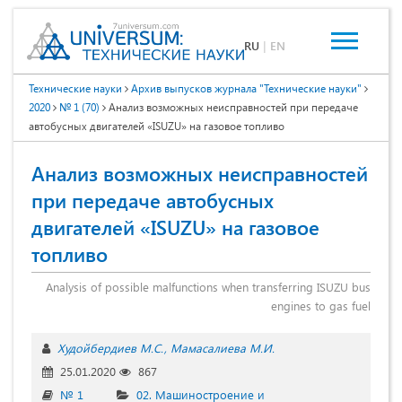
RU
|
EN
Технические науки
Архив выпусков журнала "Технические науки"
2020
№ 1 (70)
Анализ возможных неисправностей при передаче
автобусных двигателей «ISUZU» на газовое топливо
Анализ возможных неисправностей
при передаче автобусных
двигателей «ISUZU» на газовое
топливо
Analysis of possible malfunctions when transferring ISUZU bus
engines to gas fuel
Худойбердиев М.С.
Мамасалиева М.И.
25.01.2020
867
№ 1
02. Машиностроение и