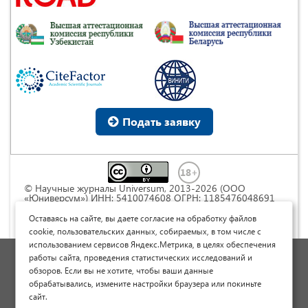
Подать заявку
© Научные журналы Universum, 2013-2026 (ООО
«Юниверсум») ИНН: 5410074608 ОГРН: 1185476048691
Это произведение доступно по
лицензии Creative
Commons « Attribution» («Атрибуция») 4.0
Оставаясь на сайте, вы даете согласие на обработку файлов
Непортированная
.
cookie, пользовательских данных, собираемых, в том числе с
использованием сервисов Яндекс.Метрика, в целях обеспечения
Политика обработки персональных данных
работы сайта, проведения статистических исследований и
обзоров. Если вы не хотите, чтобы ваши данные
Договор оферты
обрабатывались, измените настройки браузера или покиньте
Опубликовать научную статью
сайт.
Сайт научных статей и публикаций