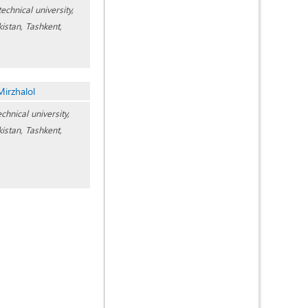
echnical university,
istan, Tashkent,
Mirzhalol
chnical university,
istan, Tashkent,