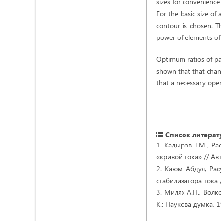
sizes for convenience 
For the basic size of
contour is chosen. Th
power of elements of 
Optimum ratios of par
shown that that chang
that a necessary oper
Список литерат
1. Кадыров Т.М., Р
«кривой тока» // Ав
2. Каюм Абдул, Рас
стабилизатора тока /
3. Милях А.Н., Вол
К.: Наукова думка, 1