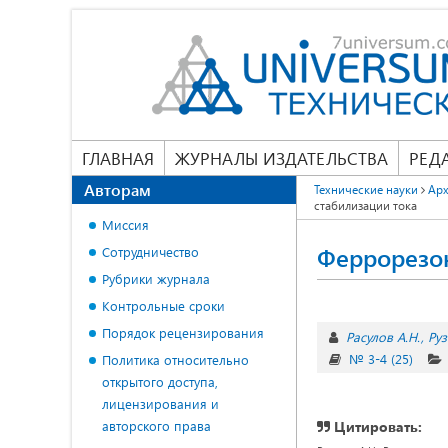
ГЛАВНАЯ
ЖУРНАЛЫ ИЗДАТЕЛЬСТВА
РЕД
Авторам
Технические науки
Арх
стабилизации тока
Миссия
Феррорезон
Сотрудничество
Рубрики журнала
Контрольные сроки
Порядок рецензирования
Расулов А.Н.
Руз
№ 3-4 (25)
Политика относительно
открытого доступа,
лицензирования и
авторского права
Цитировать: