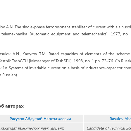
lov A.N. The single-phase ferroresonant stabilizer of current with a sinusoi
i telemekhanika [Automatic equipment and telemechanics]. 1977, no.
sulov A.N., Kadyrov T.M. Rated capacities of elements of the scheme 
. Vestnik TashGTU [Messenger of TashSTU]. 1993, no. 1.pp. 72–76. (In Russi
ov I.V. Systems of invariable current on a basis of inductance-capacitor con
 Russian).
б авторах
Расулов Абдулхай Нарходжаевич
Rasulov Ab
кандидат технических наук, доцент,
Candidate of Technical Sci