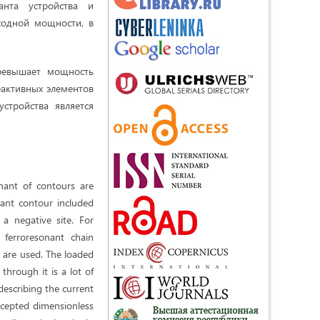
анта устройства и
ходной мощности, в
ревышает мощность
реактивных элементов
стройства является
onant of contours are
nant contour included
 a negative site. For
 ferroresonant chain
k are used. The loaded
through it is a lot of
describing the current
ccepted dimensionless