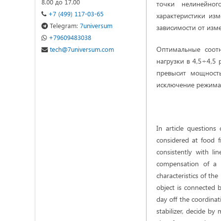
8.00 до 17.00
точки нелинейног
+7 (499) 117-03-65
характеристики из
Telegram:
7universum
зависимости от изме
+79609483038
Оптимальные соот
tech@7universum.com
нагрузки в 4,5÷4,5 
превысит мощность
исключение режима
In article questions
considered at food f
consistently with li
compensation of a n
characteristics of th
object is connected b
day off the coordinat
stabilizer, decide b