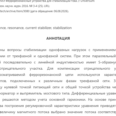
в М.Р. Феррорезонансные устройства для стабилизации тока // Universum:
он. научн. журн. 2016. № 3-4 (25). URL:
/tech/archive/item/3080 (дата обращения: 06.08.2026).
nce, resonance, current stabilizer, stabilization
АННОТАЦИЯ
рены вопросы стабилизации однофазных нагрузок с применением
нии от трехфазной и однофазной систем. При этом параллельны
 последовательно с линейной индуктивностью имеет S-образну
рицательного участка. Для компенсации отрицательного у
ассматриваемой феррорезонансной цепи используются характ
нтов, подключенных к различным фазам трехфазной сети. 
у нулевой точкой питающей сети и общей точкой устройства ч
форматор и выпрямитель мостового типа. Дифференциальные урав
а, решаются методом учета основной гармоники. На основе при
ва построения регулировочной характеристики уравнения приводя
 величину магнитного потока выбрано значение потока соответст