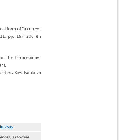
dal form of "a current
 11, pp. 197–200 (In
of the ferroresonant
an).
verters. Kiev, Naukova
dulkhay
ences, associate