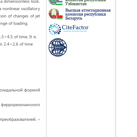
n a dimensionless look.
 nonlinear oscillatory
tion of changes of jet
nge of loading.
5÷4,5 of time. It is
in 2,4÷2,6 of time
нусоидальной формой
ы феррорезонансного
преобразователей. –