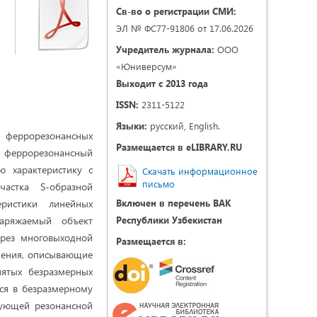
Св-во о регистрации СМИ:
ЭЛ № ФС77-91806 от 17.06.2026
Учредитель журнала:
ООО
«Юниверсум»
Выходит с 2013 года
ISSN:
2311-5122
Языки:
русский, English.
 феррорезонансных
Размещается в eLIBRARY.RU
й феррорезонансный
ю характеристику с
Скачать информационное
письмо
частка S-образной
еристики линейных
Включен в перечень ВАК
Заряжаемый объект
Республики Узбекистан
ерез многовыходной
Размещается в:
нения, описывающие
нятых безразмерных
тся в безразмерному
вующей резонансной