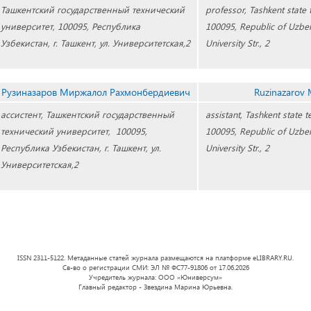
Ташкентский государственный технический
professor, Tashkent state t
университет, 100095, Республика
100095, Republic of Uzbek
Узбекистан, г. Ташкент, ул. Университетская,2
University Str., 2
Рузиназаров Миржалол Рахмонбердиевич
Ruzinazarov 
ассистент, Ташкентский государственный
assistant, Tashkent state te
технический университет, 100095,
100095, Republic of Uzbek
Республика Узбекистан, г. Ташкент, ул.
University Str., 2
Университетская,2
ISSN 2311-5122. Метаданные статей журнала размещаются на платформе eLIBRARY.RU.
Св-во о регистрации СМИ: ЭЛ № ФС77-91806 от 17.06.2026
Учредитель журнала: ООО «Юниверсум»
Главный редактор - Звездина Марина Юрьевна.