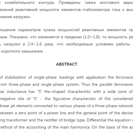
о колебательного контура. Приведены схема мостового вари
менений реактивной мощности элементов стабилизатора тока к вы
нения нагрузки.
ношения параметров сумма мощностей реактивных элементов п
раза. Показано, что изменяется в пределах (1,0÷1,8), то мощность 
 нагрузки в 2,4÷2,6 раза, что необходимым условием работы у
 короткого замыкания.
ABSTRACT
 of stabilization of single-phase loadings with application the ferrores
rom three-phase and single-phase system. Thus the parallel ferroreso
near inductance has "S" the-shaped characteristic with a wide zone of
egative site of "S" - the figurative characteristic of the considered
e linear jet elements connected to various phases of a three-phase networ
etween a zero point of a power line and the general point of the device 
ing transformer and the rectifier of bridge type. Differential the equation 
y method of the accounting of the main harmonica. On the basis of the a