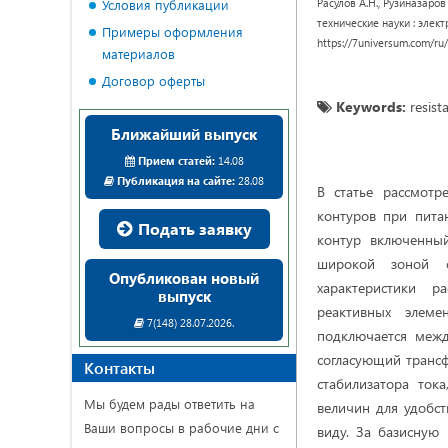
Расулов А.Н., Рузиназаро
Условия публикации
технические науки : электр
Примеры оформления
https://7universum.com/ru
материалов
Договор оферты
Keywords:
resista
Ближайший выпуск
Прием статей:
14.08
Публикация на сайте:
28.08
В статье рассмот
контуров при пита
Подать заявку
контур включенный
широкой зоной от
Опубликован новый
характеристики р
выпуск
реактивных элеме
7(148) 28.07.2026.
подключается межд
согласующий транс
Контакты
стабилизатора ток
Мы будем рады ответить на
величин для удобст
Ваши вопросы в рабочие дни с
виду. За базисную