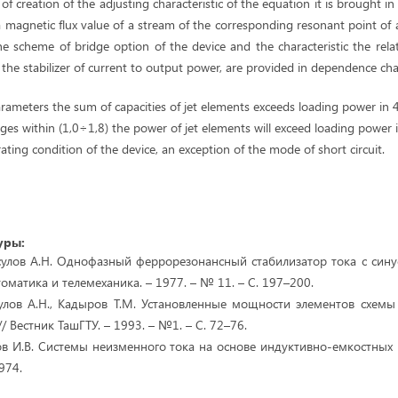
of creation of the adjusting characteristic of the equation it is brought i
 a magnetic flux value of a stream of the corresponding resonant point of a
e scheme of bridge option of the device and the characteristic the rela
the stabilizer of current to output power, are provided in dependence cha
ameters the sum of capacities of jet elements exceeds loading power in 4,
es within (1,0÷1,8) the power of jet elements will exceed loading power 
ating condition of the device, an exception of the mode of short circuit.
уры:
асулов А.Н. Однофазный феррорезонансный стабилизатор тока с си
томатика и телемеханика. – 1977. – № 11. – С. 197–200.
улов А.Н., Кадыров Т.М. Установленные мощности элементов схем
/ Вестник ТашГТУ. – 1993. – №1. – С. 72–76.
ков И.В. Системы неизменного тока на основе индуктивно-емкостных 
974.