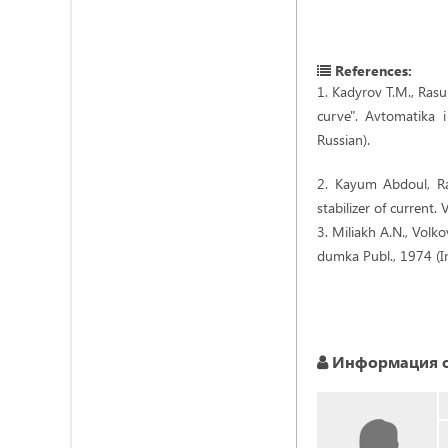
References:
1. Kadyrov T.M., Rasu
curve". Avtomatika 
Russian).
2. Kayum Abdoul, Ra
stabilizer of current
3. Miliakh A.N., Volk
dumka Publ., 1974 (In
Информация о